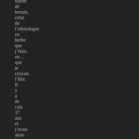
séjour
de
terrain,
celui
de
l’ethnologue
en
herbe
que
j’étais,
ou…
que
je
croyais
l’être.
Il
y
a
de
cela
37
ans
et
j’avais
alors