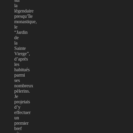
sur
la
légendaire
presqu’île
monastique,
le
“Jardin
de
la
Sainte
Vierge”,
d’après
les
habitués
parmi
ses
nombreux
pèlerins.
Je
projetais
d’y
effectuer
un
premier
bref