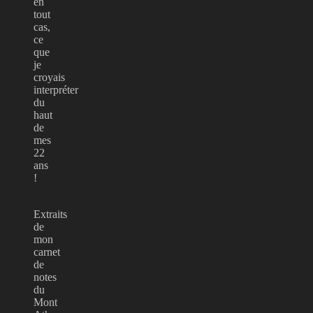
en
tout
cas,
ce
que
je
croyais
interpréter
du
haut
de
mes
22
ans
!
Extraits
de
mon
carnet
de
notes
du
Mont