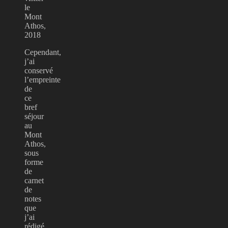
le
Mont
Athos,
2018
Cependant,
j’ai
conservé
l’empreinte
de
ce
bref
séjour
au
Mont
Athos,
sous
forme
de
carnet
de
notes
que
j’ai
rédigé