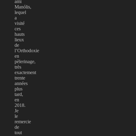
ami
Manólis,
lequel
a
visité
ces
hauts
lieux
de
l’Orthodoxie
en
pèlerinage,
très
exactement
trente
années
plus
tard,
en
2018.
Je
le
remercie
de
tout