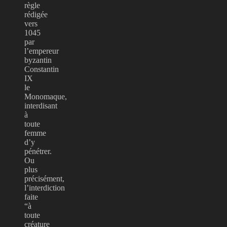
règle
rédigée
vers
1045
par
l’empereur
byzantin
Constantin
IX
le
Monomaque,
interdisant
à
toute
femme
d’y
pénétrer.
Ou
plus
précisément,
l’interdiction
faite
“à
toute
créature