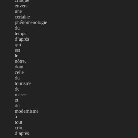
critique
envers
une
certaine
phénoménologie
du
temps
d’après
qui
est
le
nôtre,
dont
celle
du
tourisme
de
masse
et
du
modernisme
à
tout
crin,
d’après