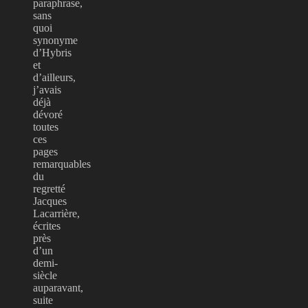
paraphrase,
sans
quoi
synonyme
d’Hybris
et
d’ailleurs,
j’avais
déjà
dévoré
toutes
ces
pages
remarquables
du
regretté
Jacques
Lacarrière,
écrites
près
d’un
demi-
siècle
auparavant,
suite