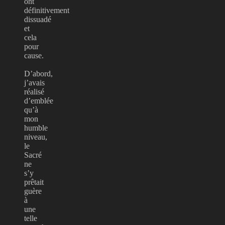
ont
définitivement
dissuadé
et
cela
pour
cause.
D’abord,
j’avais
réalisé
d’emblée
qu’à
mon
humble
niveau,
le
Sacré
ne
s’y
prêtait
guère
à
une
telle