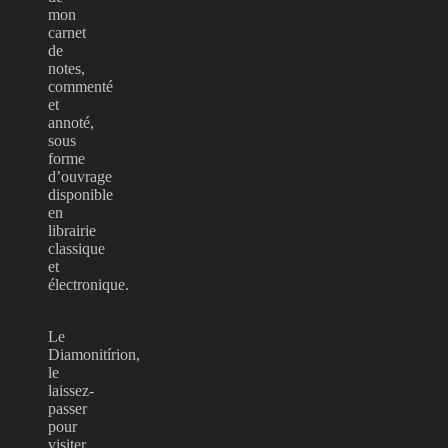
mon
carnet
de
notes,
commenté
et
annoté,
sous
forme
d’ouvrage
disponible
en
librairie
classique
et
électronique.
Le
Diamonitírion,
le
laissez-
passer
pour
visiter