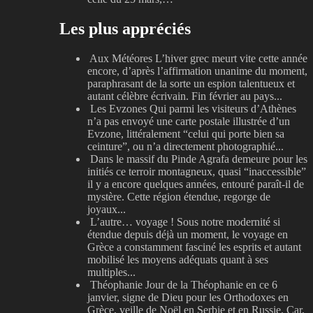
Les plus appréciés
Aux Météores
L’hiver grec meurt vite cette année
encore, d’après l’affirmation unanime du moment,
paraphrasant de la sorte un espion talentueux et
autant célèbre écrivain. Fin février au pays...
Les Evzones
Qui parmi les visiteurs d’Athènes
n’a pas envoyé une carte postale illustrée d’un
Evzone, littéralement “celui qui porte bien sa
ceinture”, ou n’a directement photographié...
Dans le massif du Pinde
Agrafa demeure pour les
initiés ce terroir montagneux, quasi “inaccessible”
il y a encore quelques années, entouré paraît-il de
mystère. Cette région étendue, regorge de
joyaux...
L’autre… voyage !
Sous notre modernité si
étendue depuis déjà un moment, le voyage en
Grèce a constamment fasciné les esprits et autant
mobilisé les moyens adéquats quant à ses
multiples...
Théophanie
Jour de la Théophanie en ce 6
janvier, signe de Dieu pour les Orthodoxes en
Grèce, veille de Noël en Serbie et en Russie. Car,