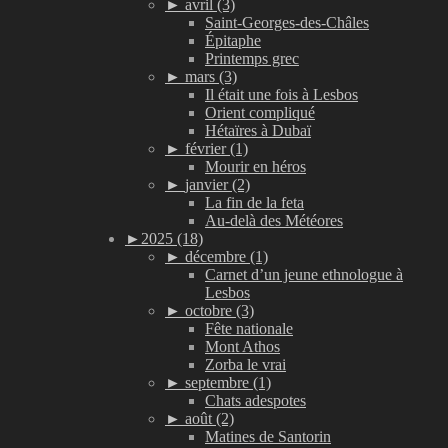
►
avril (3)
Saint-Georges-des-Châles
Épitaphe
Printemps grec
►
mars (3)
Il était une fois à Lesbos
Orient compliqué
Hétaïres à Dubaï
►
février (1)
Mourir en héros
►
janvier (2)
La fin de la feta
Au-delà des Météores
►
2025 (18)
►
décembre (1)
Carnet d’un jeune ethnologue à
Lesbos
►
octobre (3)
Fête nationale
Mont Athos
Zorba le vrai
►
septembre (1)
Chats adespotes
►
août (2)
Matines de Santorin