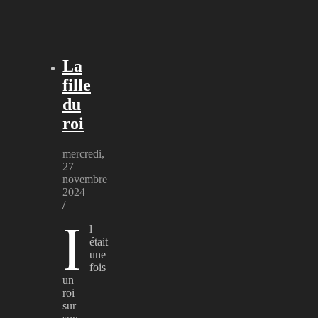
La
fille
du
roi
mercredi,
27
novembre
2024
/
I
l
était
une
fois
un
roi
sur