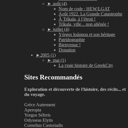
►
août (4)
Nom de code : HEW/LGAT
Août 1922. La Grande Catastrophe
À Tríkala, à l’étroit !
Tríkala, ville... non aliénée !
►
juillet (4)
Yórgos Ioánnou et son héritage
Patridographie
Bienvenue !
Donation
►
2005 (1)
►
mai (1)
La vraie histoire de GreekCity
Sites Recommandés
Exploration et découverte de l'histoire, des récits... et
du voyage.
Grèce Autrement
Aperopia
Yorgos Séferis
Odysseas Elytis
Cornelius Castoriadis