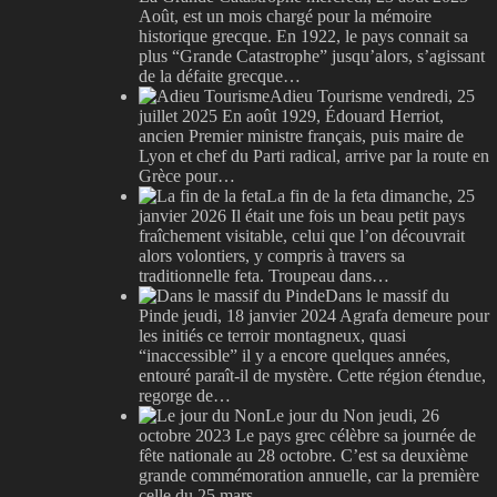
Août, est un mois chargé pour la mémoire
historique grecque. En 1922, le pays connait sa
plus “Grande Catastrophe” jusqu’alors, s’agissant
de la défaite grecque…
Adieu Tourisme
vendredi, 25
juillet 2025
En août 1929, Édouard Herriot,
ancien Premier ministre français, puis maire de
Lyon et chef du Parti radical, arrive par la route en
Grèce pour…
La fin de la feta
dimanche, 25
janvier 2026
Il était une fois un beau petit pays
fraîchement visitable, celui que l’on découvrait
alors volontiers, y compris à travers sa
traditionnelle feta. Troupeau dans…
Dans le massif du
Pinde
jeudi, 18 janvier 2024
Agrafa demeure pour
les initiés ce terroir montagneux, quasi
“inaccessible” il y a encore quelques années,
entouré paraît-il de mystère. Cette région étendue,
regorge de…
Le jour du Non
jeudi, 26
octobre 2023
Le pays grec célèbre sa journée de
fête nationale au 28 octobre. C’est sa deuxième
grande commémoration annuelle, car la première
celle du 25 mars,…