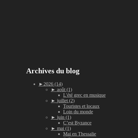
Archives du blog
►
2026 (14)
►
août (1)
L'été grec en musique
►
juillet (2)
Touristes et locaux
Loin du monde
►
juin (1)
C’est Byzance
►
mai (1)
Mai en Thessalie