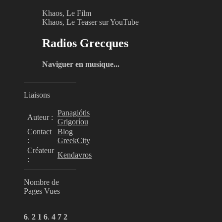
Khaos, Le Film
Khaos, Le Teaser sur YouTube
Radios Grecques
Naviguer en musique...
Liaisons
Panagiótis
Auteur :
Grigoríou
Contact
Blog
:
GreekCity
Créateur
Kendavros
:
Nombre de
Pages Vues
6
.
2
1
6
.
4
7
2