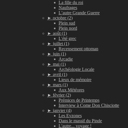
La fille du roi
Naufrages
L’autre Grande Guerre
►
octobre (2)
Plein sud
Plein nord
►
août (1)
L'été grec
►
juillet (1)
Recensement ottoman
►
juin (1)
Arcadie
►
mai (1)
Archéologie Locale
►
avril (1)
Lieux de mémoire
►
mars (1)
Aux Météores
►
février (2)
Prémices de Printemps
Interview à Come Don Chisciotte
►
janvier (4)
Les Evzones
Dans le massif du Pinde
L'autre... voyage !