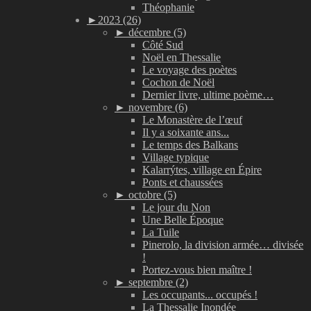
Théophanie
►
2023 (26)
►
décembre (5)
Côté Sud
Noël en Thessalie
Le voyage des poètes
Cochon de Noël
Dernier livre, ultime poème…
►
novembre (6)
Le Monastère de l’œuf
Il y a soixante ans...
Le temps des Balkans
Village typique
Kalarrýtes, village en Épire
Ponts et chaussées
►
octobre (5)
Le jour du Non
Une Belle Époque
La Tuile
Pinerolo, la division armée… divisée
!
Portez-vous bien maître !
►
septembre (2)
Les occupants... occupés !
La Thessalie Inondée