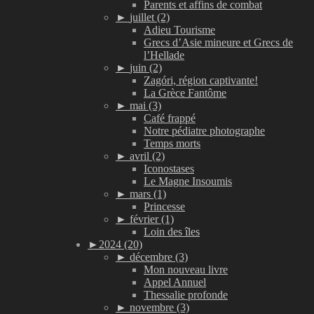
Parents et affins de combat
►
juillet (2)
Adieu Tourisme
Grecs d’Asie mineure et Grecs de
l’Hellade
►
juin (2)
Zagóri, région captivante!
La Grèce Fantôme
►
mai (3)
Café frappé
Notre pédiatre photographe
Temps morts
►
avril (2)
Iconostases
Le Magne Insoumis
►
mars (1)
Princesse
►
février (1)
Loin des îles
►
2024 (20)
►
décembre (3)
Mon nouveau livre
Appel Annuel
Thessalie profonde
►
novembre (3)