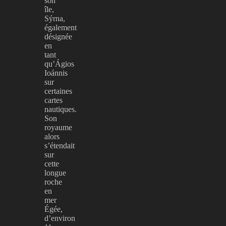
son
île,
Sýrna,
également
désignée
en
tant
qu’Ágios
Ioánnis
sur
certaines
cartes
nautiques.
Son
royaume
alors
s’étendait
sur
cette
longue
roche
en
mer
Égée,
d’environ