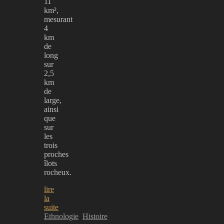
11
km²,
mesurant
4
km
de
long
sur
2,5
km
de
large,
ainsi
que
sur
les
trois
proches
îlots
rocheux.
lire
la
suite
Ethnologie
Histoire