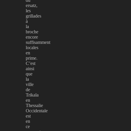
du
ersatz,
les
grillades
à
la
broche
encore
suffisamment
locales
en
prime.
C’est
ainsi
que
la
ville
de
Trikala
en
Thessalie
Occidentale
est
en
ce