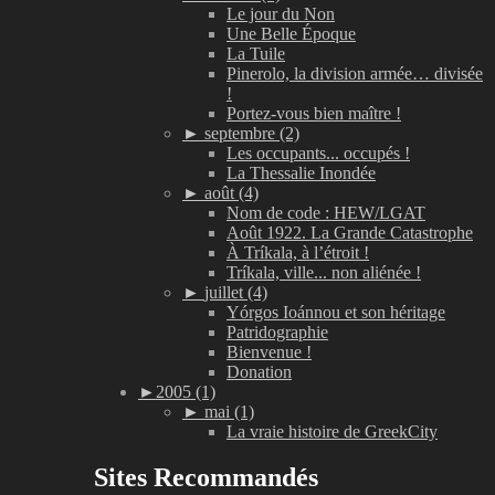
Le jour du Non
Une Belle Époque
La Tuile
Pinerolo, la division armée… divisée
!
Portez-vous bien maître !
►
septembre (2)
Les occupants... occupés !
La Thessalie Inondée
►
août (4)
Nom de code : HEW/LGAT
Août 1922. La Grande Catastrophe
À Tríkala, à l’étroit !
Tríkala, ville... non aliénée !
►
juillet (4)
Yórgos Ioánnou et son héritage
Patridographie
Bienvenue !
Donation
►
2005 (1)
►
mai (1)
La vraie histoire de GreekCity
Sites Recommandés