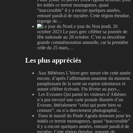
les initiés ce terroir montagneux, quasi
“inaccessible” il y a encore quelques années,
entouré paraît-il de mystère. Cette région étendue,
regorge de…
Le jour du Non
jeudi, 26
octobre 2023
Le pays grec célèbre sa journée de
fête nationale au 28 octobre. C’est sa deuxième
grande commémoration annuelle, car la première
celle du 25 mars,…
Les plus appréciés
Aux Météores
L’hiver grec meurt vite cette année
encore, d’après l’affirmation unanime du moment,
paraphrasant de la sorte un espion talentueux et
autant célèbre écrivain. Fin février au pays...
Les Evzones
Qui parmi les visiteurs d’Athènes
n’a pas envoyé une carte postale illustrée d’un
Evzone, littéralement “celui qui porte bien sa
ceinture”, ou n’a directement photographié...
Dans le massif du Pinde
Agrafa demeure pour les
initiés ce terroir montagneux, quasi “inaccessible”
il y a encore quelques années, entouré paraît-il de
mystère. Cette région étendue, regorge de