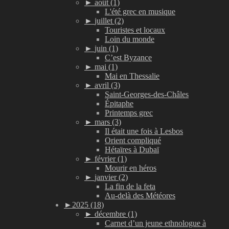
►
août (1)
L'été grec en musique
►
juillet (2)
Touristes et locaux
Loin du monde
►
juin (1)
C’est Byzance
►
mai (1)
Mai en Thessalie
►
avril (3)
Saint-Georges-des-Châles
Épitaphe
Printemps grec
►
mars (3)
Il était une fois à Lesbos
Orient compliqué
Hétaïres à Dubaï
►
février (1)
Mourir en héros
►
janvier (2)
La fin de la feta
Au-delà des Météores
►
2025 (18)
►
décembre (1)
Carnet d’un jeune ethnologue à