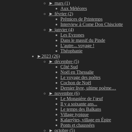
►
mars (1)
Aux Météores
►
février (2)
Prémices de Printemps
Interview à Come Don Chisciotte
►
janvier (4)
Les Evzones
Dans le massif du Pinde
L'autre... voyage !
Théophanie
►
2023 (26)
►
décembre (5)
Côté Sud
Noël en Thessalie
Le voyage des poètes
Cochon de Noël
Dernier livre, ultime poème…
►
novembre (6)
Le Monastère de l’œuf
Il y a soixante ans...
Le temps des Balkans
Village typique
Kalarrýtes, village en Épire
Ponts et chaussées
►
octobre (5)