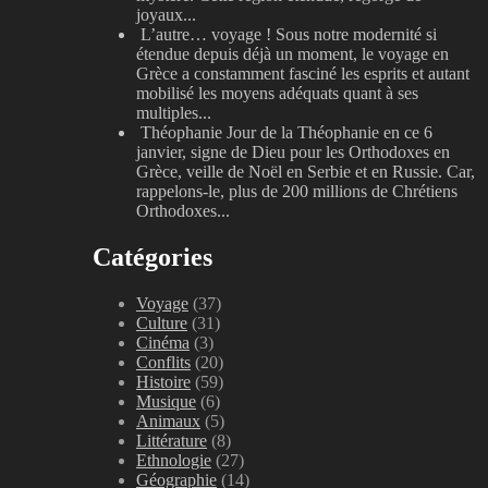
joyaux...
L’autre… voyage !
Sous notre modernité si
étendue depuis déjà un moment, le voyage en
Grèce a constamment fasciné les esprits et autant
mobilisé les moyens adéquats quant à ses
multiples...
Théophanie
Jour de la Théophanie en ce 6
janvier, signe de Dieu pour les Orthodoxes en
Grèce, veille de Noël en Serbie et en Russie. Car,
rappelons-le, plus de 200 millions de Chrétiens
Orthodoxes...
Catégories
Voyage
(37)
Culture
(31)
Cinéma
(3)
Conflits
(20)
Histoire
(59)
Musique
(6)
Animaux
(5)
Littérature
(8)
Ethnologie
(27)
Géographie
(14)