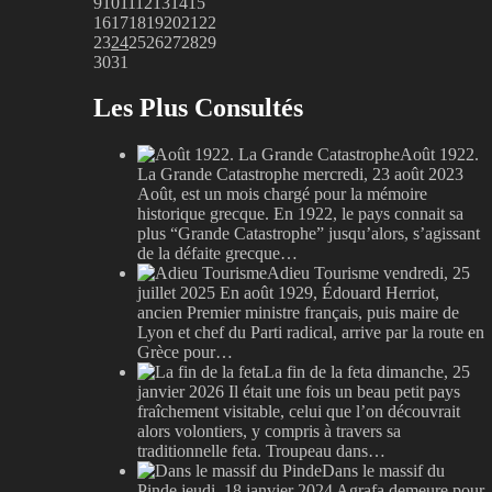
9
10
11
12
13
14
15
16
17
18
19
20
21
22
23
24
25
26
27
28
29
30
31
Les Plus Consultés
Août 1922.
La Grande Catastrophe
mercredi, 23 août 2023
Août, est un mois chargé pour la mémoire
historique grecque. En 1922, le pays connait sa
plus “Grande Catastrophe” jusqu’alors, s’agissant
de la défaite grecque…
Adieu Tourisme
vendredi, 25
juillet 2025
En août 1929, Édouard Herriot,
ancien Premier ministre français, puis maire de
Lyon et chef du Parti radical, arrive par la route en
Grèce pour…
La fin de la feta
dimanche, 25
janvier 2026
Il était une fois un beau petit pays
fraîchement visitable, celui que l’on découvrait
alors volontiers, y compris à travers sa
traditionnelle feta. Troupeau dans…
Dans le massif du
Pinde
jeudi, 18 janvier 2024
Agrafa demeure pour