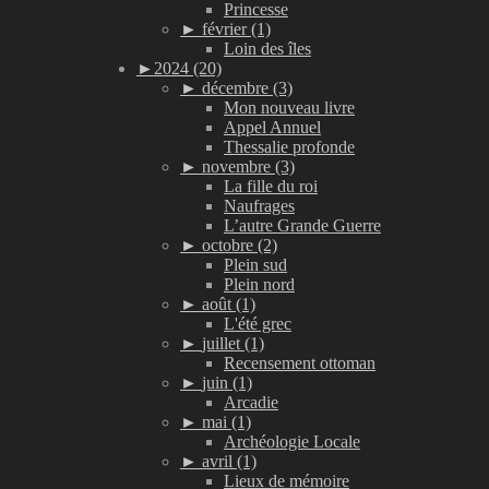
Princesse
►
février (1)
Loin des îles
►
2024 (20)
►
décembre (3)
Mon nouveau livre
Appel Annuel
Thessalie profonde
►
novembre (3)
La fille du roi
Naufrages
L’autre Grande Guerre
►
octobre (2)
Plein sud
Plein nord
►
août (1)
L'été grec
►
juillet (1)
Recensement ottoman
►
juin (1)
Arcadie
►
mai (1)
Archéologie Locale
►
avril (1)
Lieux de mémoire