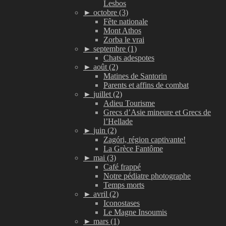
Lesbos
►
octobre (3)
Fête nationale
Mont Athos
Zorba le vrai
►
septembre (1)
Chats adespotes
►
août (2)
Matines de Santorin
Parents et affins de combat
►
juillet (2)
Adieu Tourisme
Grecs d’Asie mineure et Grecs de
l’Hellade
►
juin (2)
Zagóri, région captivante!
La Grèce Fantôme
►
mai (3)
Café frappé
Notre pédiatre photographe
Temps morts
►
avril (2)
Iconostases
Le Magne Insoumis
►
mars (1)