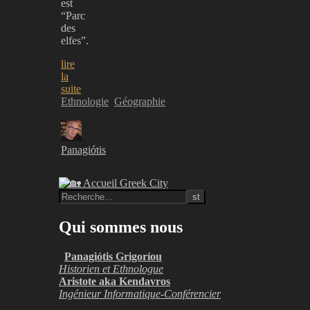
est
“Parc
des
elfes”.
lire
la
suite
Ethnologie
Géographie
Panagiótis
Qui sommes nous
Panagiótis Grigoríou
Historien et Ethnologue
Aristote aka Kendavros
Ingénieur Informatique-Conférencier