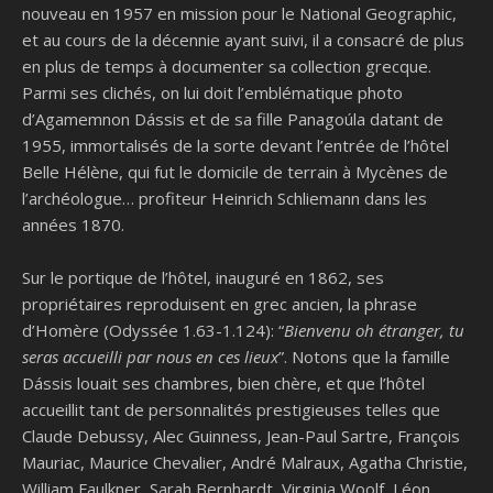
nouveau en 1957 en mission pour le National Geographic,
et au cours de la décennie ayant suivi, il a consacré de plus
en plus de temps à documenter sa collection grecque.
Parmi ses clichés, on lui doit l’emblématique photo
d’Agamemnon Dássis et de sa fille Panagoúla datant de
1955, immortalisés de la sorte devant l’entrée de l’hôtel
Belle Hélène, qui fut le domicile de terrain à Mycènes de
l’archéologue… profiteur Heinrich Schliemann dans les
années 1870.
Sur le portique de l’hôtel, inauguré en 1862, ses
propriétaires reproduisent en grec ancien, la phrase
d’Homère (Odyssée 1.63-1.124): “
Bienvenu oh étranger, tu
seras accueilli par nous en ces lieux
”. Notons que la famille
Dássis louait ses chambres, bien chère, et que l’hôtel
accueillit tant de personnalités prestigieuses telles que
Claude Debussy, Alec Guinness, Jean-Paul Sartre, François
Mauriac, Maurice Chevalier, André Malraux, Agatha Christie,
William Faulkner, Sarah Bernhardt, Virginia Woolf, Léon