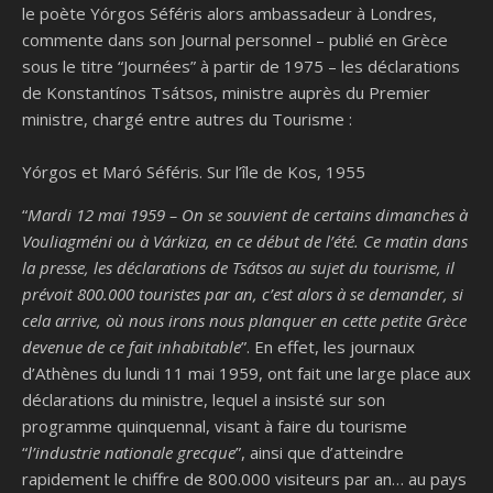
le poète Yórgos Séféris alors ambassadeur à Londres,
commente dans son Journal personnel – publié en Grèce
sous le titre “Journées” à partir de 1975 – les déclarations
de Konstantínos Tsátsos, ministre auprès du Premier
ministre, chargé entre autres du Tourisme :
Yórgos et Maró Séféris. Sur l’île de Kos, 1955
“
Mardi 12 mai 1959 – On se souvient de certains dimanches à
Vouliagméni ou à Várkiza, en ce début de l’été. Ce matin dans
la presse, les déclarations de Tsátsos au sujet du tourisme, il
prévoit 800.000 touristes par an, c’est alors à se demander, si
cela arrive, où nous irons nous planquer en cette petite Grèce
devenue de ce fait inhabitable
”. En effet, les journaux
d’Athènes du lundi 11 mai 1959, ont fait une large place aux
déclarations du ministre, lequel a insisté sur son
programme quinquennal, visant à faire du tourisme
“
l’industrie nationale grecque
”, ainsi que d’atteindre
rapidement le chiffre de 800.000 visiteurs par an… au pays