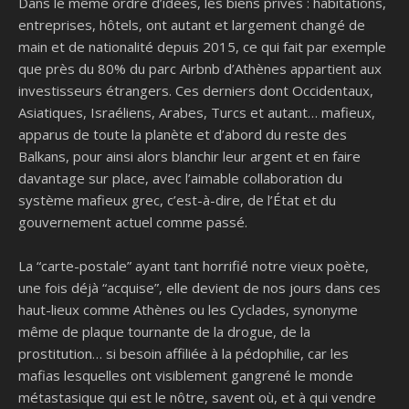
Dans le même ordre d’idées, les biens privés : habitations,
entreprises, hôtels, ont autant et largement changé de
main et de nationalité depuis 2015, ce qui fait par exemple
que près du 80% du parc Airbnb d’Athènes appartient aux
investisseurs étrangers. Ces derniers dont Occidentaux,
Asiatiques, Israéliens, Arabes, Turcs et autant… mafieux,
apparus de toute la planète et d’abord du reste des
Balkans, pour ainsi alors blanchir leur argent et en faire
davantage sur place, avec l’aimable collaboration du
système mafieux grec, c’est-à-dire, de l’État et du
gouvernement actuel comme passé.
La “carte-postale” ayant tant horrifié notre vieux poète,
une fois déjà “acquise”, elle devient de nos jours dans ces
haut-lieux comme Athènes ou les Cyclades, synonyme
même de plaque tournante de la drogue, de la
prostitution… si besoin affiliée à la pédophilie, car les
mafias lesquelles ont visiblement gangrené le monde
métastasique qui est le nôtre, savent où, et à qui vendre