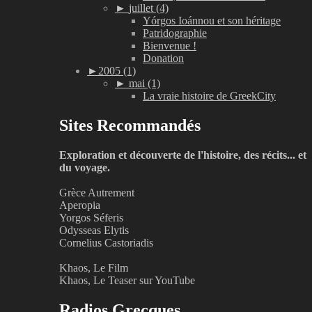
►
juillet (4)
Yórgos Ioánnou et son héritage
Patridographie
Bienvenue !
Donation
►
2005 (1)
►
mai (1)
La vraie histoire de GreekCity
Sites Recommandés
Exploration et découverte de l'histoire, des récits... et
du voyage.
Grèce Autrement
Aperopia
Yorgos Séferis
Odysseas Elytis
Cornelius Castoriadis
Khaos, Le Film
Khaos, Le Teaser sur YouTube
Radios Grecques