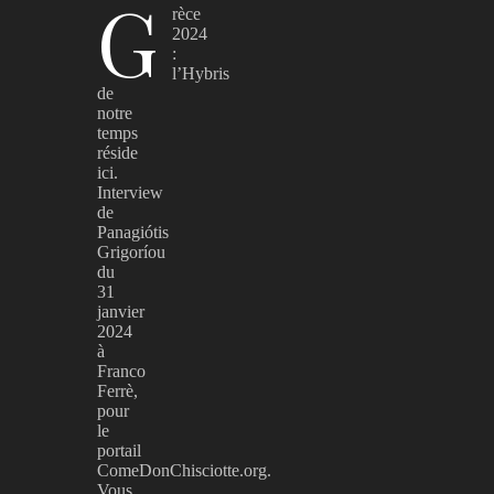
G
rèce
2024
:
l’Hybris
de
notre
temps
réside
ici.
Interview
de
Panagiótis
Grigoríou
du
31
janvier
2024
à
Franco
Ferrè,
pour
le
portail
ComeDonChisciotte.org.
Vous