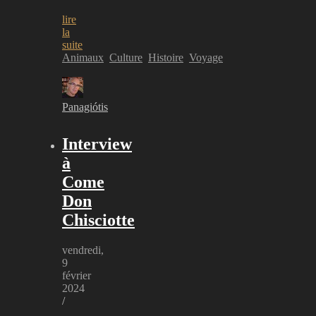
lire
la
suite
Animaux
Culture
Histoire
Voyage
Panagiótis
Interview
à
Come
Don
Chisciotte
vendredi,
9
février
2024
/