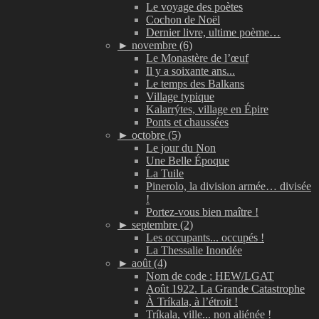
Le voyage des poètes
Cochon de Noël
Dernier livre, ultime poème…
►
novembre (6)
Le Monastère de l’œuf
Il y a soixante ans...
Le temps des Balkans
Village typique
Kalarrýtes, village en Épire
Ponts et chaussées
►
octobre (5)
Le jour du Non
Une Belle Époque
La Tuile
Pinerolo, la division armée… divisée
!
Portez-vous bien maître !
►
septembre (2)
Les occupants... occupés !
La Thessalie Inondée
►
août (4)
Nom de code : HEW/LGAT
Août 1922. La Grande Catastrophe
À Tríkala, à l’étroit !
Tríkala, ville... non aliénée !