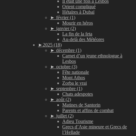
Il était une fois à Lesbos
Orient compliqué
Hétaïres à Dubaï
►
février (1)
Mourir en héros
►
janvier (2)
La fin de la feta
Au-delà des Météores
►
2025 (18)
►
décembre (1)
Carnet d’un jeune ethnologue à
Lesbos
►
octobre (3)
Fête nationale
Mont Athos
Zorba le vrai
►
septembre (1)
Chats adespotes
►
août (2)
Matines de Santorin
Parents et affins de combat
►
juillet (2)
Adieu Tourisme
Grecs d’Asie mineure et Grecs de
l’Hellade