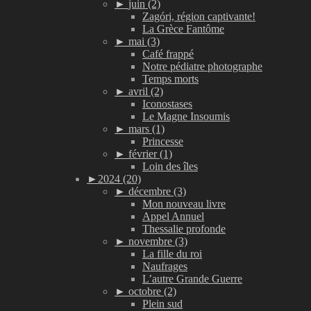
►
juin (2)
Zagóri, région captivante!
La Grèce Fantôme
►
mai (3)
Café frappé
Notre pédiatre photographe
Temps morts
►
avril (2)
Iconostases
Le Magne Insoumis
►
mars (1)
Princesse
►
février (1)
Loin des îles
►
2024 (20)
►
décembre (3)
Mon nouveau livre
Appel Annuel
Thessalie profonde
►
novembre (3)
La fille du roi
Naufrages
L’autre Grande Guerre
►
octobre (2)
Plein sud