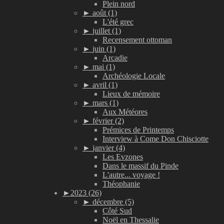
Plein nord
►
août (1)
L'été grec
►
juillet (1)
Recensement ottoman
►
juin (1)
Arcadie
►
mai (1)
Archéologie Locale
►
avril (1)
Lieux de mémoire
►
mars (1)
Aux Météores
►
février (2)
Prémices de Printemps
Interview à Come Don Chisciotte
►
janvier (4)
Les Evzones
Dans le massif du Pinde
L'autre... voyage !
Théophanie
►
2023 (26)
►
décembre (5)
Côté Sud
Noël en Thessalie