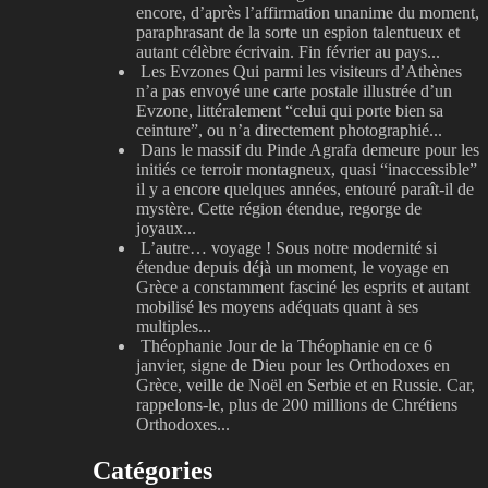
encore, d’après l’affirmation unanime du moment,
paraphrasant de la sorte un espion talentueux et
autant célèbre écrivain. Fin février au pays...
Les Evzones
Qui parmi les visiteurs d’Athènes
n’a pas envoyé une carte postale illustrée d’un
Evzone, littéralement “celui qui porte bien sa
ceinture”, ou n’a directement photographié...
Dans le massif du Pinde
Agrafa demeure pour les
initiés ce terroir montagneux, quasi “inaccessible”
il y a encore quelques années, entouré paraît-il de
mystère. Cette région étendue, regorge de
joyaux...
L’autre… voyage !
Sous notre modernité si
étendue depuis déjà un moment, le voyage en
Grèce a constamment fasciné les esprits et autant
mobilisé les moyens adéquats quant à ses
multiples...
Théophanie
Jour de la Théophanie en ce 6
janvier, signe de Dieu pour les Orthodoxes en
Grèce, veille de Noël en Serbie et en Russie. Car,
rappelons-le, plus de 200 millions de Chrétiens
Orthodoxes...
Catégories