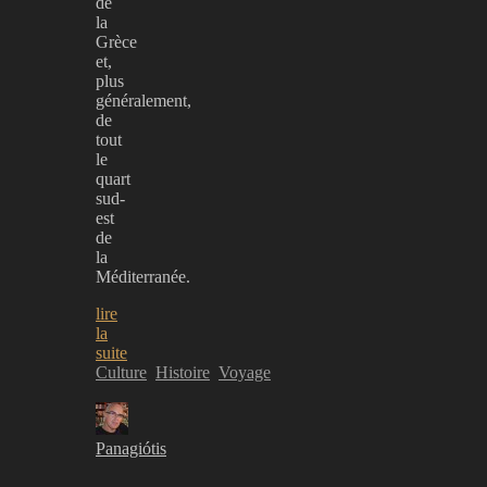
de
la
Grèce
et,
plus
généralement,
de
tout
le
quart
sud-
est
de
la
Méditerranée.
lire
la
suite
Culture
Histoire
Voyage
Panagiótis