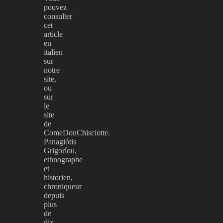
pouvez
consulter
cet
article
en
italien
sur
notre
site,
ou
sur
le
site
de
ComeDonChisciotte.
Panagiótis
Grigoríou,
ethnographe
et
historien,
chroniqueur
depuis
plus
de
dix