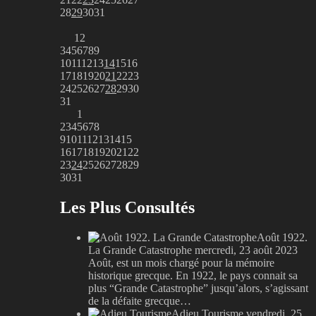
28
29
30
31
1
2
3
4
5
6
7
8
9
10
11
12
13
14
15
16
17
18
19
20
21
22
23
24
25
26
27
28
29
30
31
1
2
3
4
5
6
7
8
9
10
11
12
13
14
15
16
17
18
19
20
21
22
23
24
25
26
27
28
29
30
31
Les Plus Consultés
Août 1922.
La Grande Catastrophe
mercredi, 23 août 2023
Août, est un mois chargé pour la mémoire
historique grecque. En 1922, le pays connait sa
plus “Grande Catastrophe” jusqu’alors, s’agissant
de la défaite grecque…
Adieu Tourisme
vendredi, 25