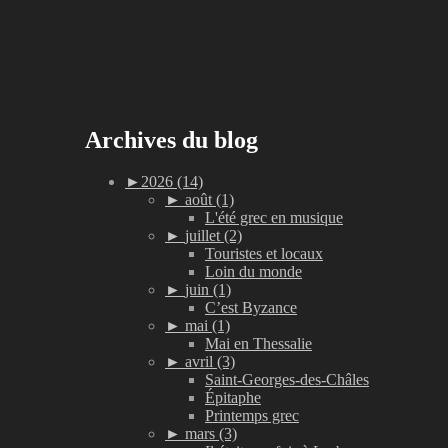
Archives du blog
►
2026 (14)
►
août (1)
L'été grec en musique
►
juillet (2)
Touristes et locaux
Loin du monde
►
juin (1)
C’est Byzance
►
mai (1)
Mai en Thessalie
►
avril (3)
Saint-Georges-des-Châles
Épitaphe
Printemps grec
►
mars (3)