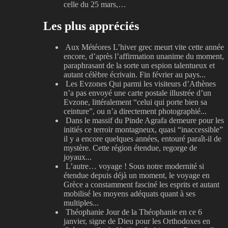
celle du 25 mars,…
Les plus appréciés
Aux Météores
L’hiver grec meurt vite cette année
encore, d’après l’affirmation unanime du moment,
paraphrasant de la sorte un espion talentueux et
autant célèbre écrivain. Fin février au pays...
Les Evzones
Qui parmi les visiteurs d’Athènes
n’a pas envoyé une carte postale illustrée d’un
Evzone, littéralement “celui qui porte bien sa
ceinture”, ou n’a directement photographié...
Dans le massif du Pinde
Agrafa demeure pour les
initiés ce terroir montagneux, quasi “inaccessible”
il y a encore quelques années, entouré paraît-il de
mystère. Cette région étendue, regorge de
joyaux...
L’autre… voyage !
Sous notre modernité si
étendue depuis déjà un moment, le voyage en
Grèce a constamment fasciné les esprits et autant
mobilisé les moyens adéquats quant à ses
multiples...
Théophanie
Jour de la Théophanie en ce 6
janvier, signe de Dieu pour les Orthodoxes en