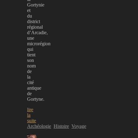
Gortynie
et
du
district
régional
d’Arcadie,
une
microrégion
qui
tient
son
nom
de
la
cité
antique
de
Gortyne.
lire
la
suite
Archéologie
Histoire
Voyage