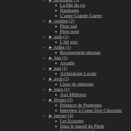
La fille du roi
Naufrages
L’autre Grande Guerre
►
octobre (2)
Plein sud
Plein nord
►
août (1)
L'été grec
►
juillet (1)
Recensement ottoman
►
juin (1)
Arcadie
►
mai (1)
Archéologie Locale
►
avril (1)
Lieux de mémoire
►
mars (1)
Aux Météores
►
février (2)
Prémices de Printemps
Interview à Come Don Chisciotte
►
janvier (4)
Les Evzones
Dans le massif du Pinde