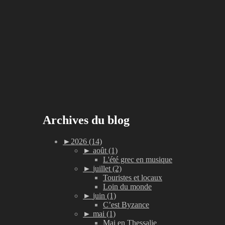
Archives du blog
►
2026 (14)
►
août (1)
L'été grec en musique
►
juillet (2)
Touristes et locaux
Loin du monde
►
juin (1)
C’est Byzance
►
mai (1)
Mai en Thessalie