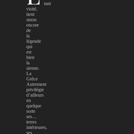
tant
visité,
tient
sinon
encore
de
la
légende
qui
est
bien
la
sienne.
La
Grèce
Autrement
privilégie
d’ailleurs
en
quelque
sorte
ses…
terres
intérieures,
ses