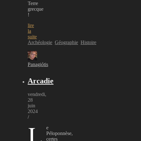
Terre
grecque
!
lire
la
suite
Archéologie
Géographie
Histoire
Panagiótis
Arcadie
vendredi,
28
juin
2024
/
L
e
Péloponnèse,
certes