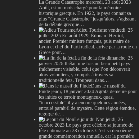
La Grande Catastrophe
mercredi, 23 août 2023
Août, est un mois chargé pour la mémoire
historique grecque. En 1922, le pays connait sa
plus “Grande Catastrophe” jusqu’alors, s’agissant
de la défaite grecque…
Adieu Tourisme
vendredi, 25
juillet 2025
En août 1929, Édouard Herriot,
ancien Premier ministre français, puis maire de
Lyon et chef du Parti radical, arrive par la route en
Grèce pour…
La fin de la feta
dimanche, 25
janvier 2026
Il était une fois un beau petit pays
fraîchement visitable, celui que l’on découvrait
alors volontiers, y compris à travers sa
traditionnelle feta. Troupeau dans…
Dans le massif du
Pinde
jeudi, 18 janvier 2024
Agrafa demeure pour
les initiés ce terroir montagneux, quasi
“inaccessible” il y a encore quelques années,
entouré paraît-il de mystère. Cette région étendue,
regorge de…
Le jour du Non
jeudi, 26
octobre 2023
Le pays grec célèbre sa journée de
fête nationale au 28 octobre. C’est sa deuxième
grande commémoration annuelle, car la première