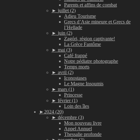
Parents et affins de combat
►
juillet (2)
Adieu Tourisme
Grecs d’Asie mineure et Grecs de
l’Hellade
►
juin (2)
Zagóri, région captivante!
La Grèce Fantôme
►
mai (3)
Café frappé
Notre pédiatre photographe
Temps morts
►
avril (2)
Iconostases
Le Magne Insoumis
►
mars (1)
Princesse
►
février (1)
Loin des îles
►
2024 (20)
►
décembre (3)
Mon nouveau livre
Appel Annuel
Thessalie profonde
►
novembre (3)