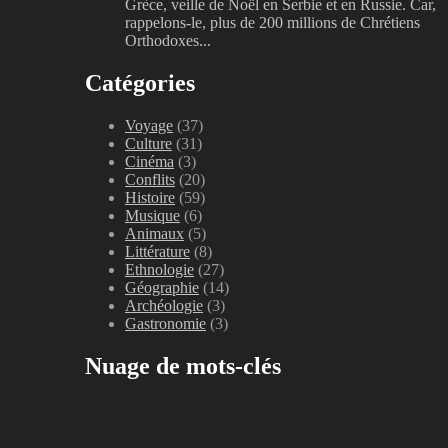
Grèce, veille de Noël en Serbie et en Russie. Car,
rappelons-le, plus de 200 millions de Chrétiens
Orthodoxes...
Catégories
Voyage
(37)
Culture
(31)
Cinéma
(3)
Conflits
(20)
Histoire
(59)
Musique
(6)
Animaux
(5)
Littérature
(8)
Ethnologie
(27)
Géographie
(14)
Archéologie
(3)
Gastronomie
(3)
Nuage de mots-clés