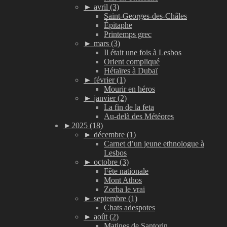
►
avril (3)
Saint-Georges-des-Châles
Épitaphe
Printemps grec
►
mars (3)
Il était une fois à Lesbos
Orient compliqué
Hétaïres à Dubaï
►
février (1)
Mourir en héros
►
janvier (2)
La fin de la feta
Au-delà des Météores
►
2025 (18)
►
décembre (1)
Carnet d’un jeune ethnologue à
Lesbos
►
octobre (3)
Fête nationale
Mont Athos
Zorba le vrai
►
septembre (1)
Chats adespotes
►
août (2)
Matines de Santorin