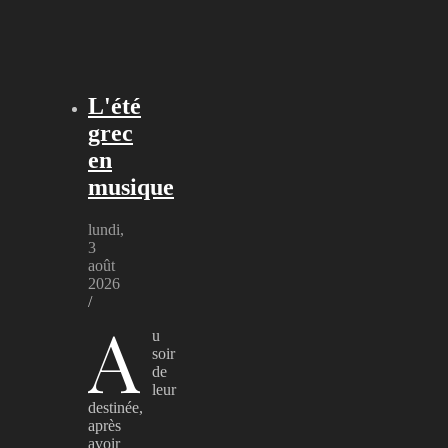
L'été
grec
en
musique
lundi,
3
août
2026
/
A
u
soir
de
leur
destinée,
après
avoir