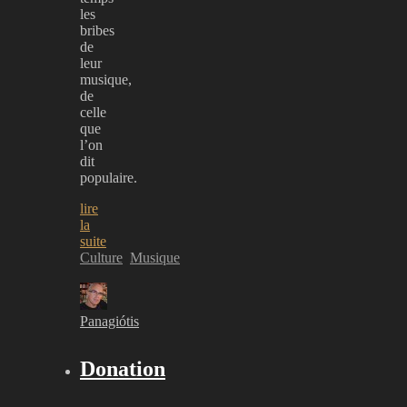
les
bribes
de
leur
musique,
de
celle
que
l’on
dit
populaire.
lire
la
suite
Culture
Musique
Panagiótis
Donation