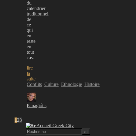
du
calendrier
traditionnel,
de
ce
qui
en
reste
en
tout
cas.
lire
la
suite
Conflits
Culture
Ethnologie
Histoire
Panagiótis
1
2
3