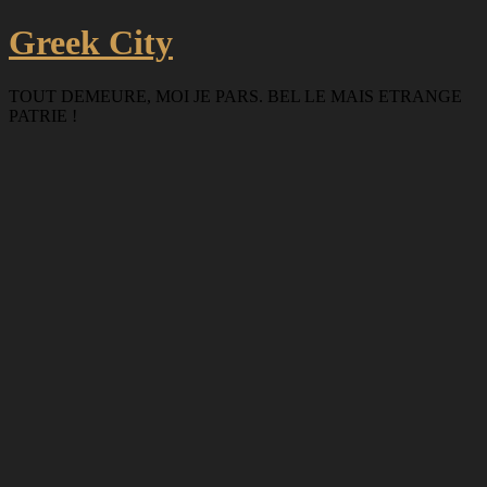
Greek City
TOUT DEMEURE, MOI JE PARS. BEL LE MAIS ETRANGE
PATRIE !