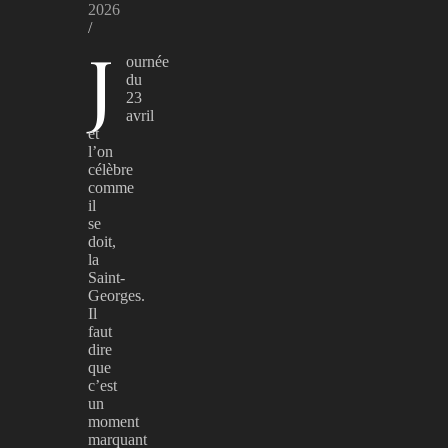
2026
/
J
ournée
du
23
avril
et
l’on
célèbre
comme
il
se
doit,
la
Saint-
Georges.
Il
faut
dire
que
c’est
un
moment
marquant