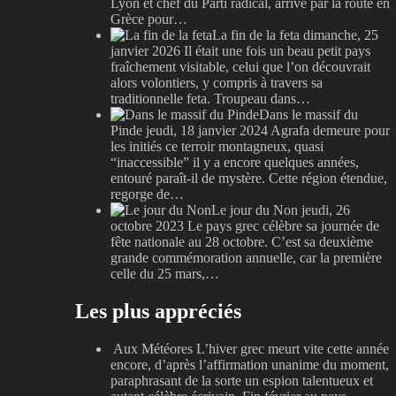
Lyon et chef du Parti radical, arrive par la route en
Grèce pour…
La fin de la feta
dimanche, 25
janvier 2026
Il était une fois un beau petit pays
fraîchement visitable, celui que l’on découvrait
alors volontiers, y compris à travers sa
traditionnelle feta. Troupeau dans…
Dans le massif du
Pinde
jeudi, 18 janvier 2024
Agrafa demeure pour
les initiés ce terroir montagneux, quasi
“inaccessible” il y a encore quelques années,
entouré paraît-il de mystère. Cette région étendue,
regorge de…
Le jour du Non
jeudi, 26
octobre 2023
Le pays grec célèbre sa journée de
fête nationale au 28 octobre. C’est sa deuxième
grande commémoration annuelle, car la première
celle du 25 mars,…
Les plus appréciés
Aux Météores
L’hiver grec meurt vite cette année
encore, d’après l’affirmation unanime du moment,
paraphrasant de la sorte un espion talentueux et