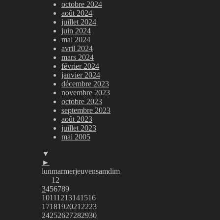
octobre 2024
août 2024
juillet 2024
juin 2024
mai 2024
avril 2024
mars 2024
février 2024
janvier 2024
décembre 2023
novembre 2023
octobre 2023
septembre 2023
août 2023
juillet 2023
mai 2005
▼
►
lun
mar
mer
jeu
ven
sam
dim
1
2
3
4
5
6
7
8
9
10
11
12
13
14
15
16
17
18
19
20
21
22
23
24
25
26
27
28
29
30