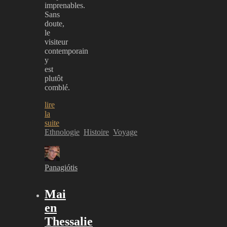
imprenables.
Sans
doute,
le
visiteur
contemporain
y
est
plutôt
comblé.
lire
la
suite
Ethnologie
Histoire
Voyage
Panagiótis
Mai
en
Thessalie