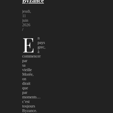
Byzance
jeudi,
11
juin
2026
/
E
n
pays
grec,
à
commencer
par
sa
vieille
Morée,
on
dirait
que
par
moments…
c’est
toujours
Byzance.