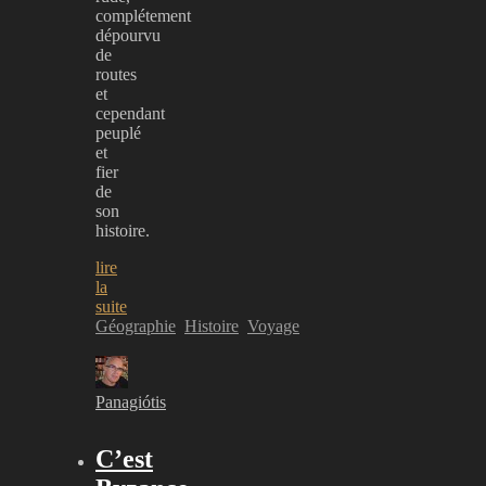
complétement
dépourvu
de
routes
et
cependant
peuplé
et
fier
de
son
histoire.
lire
la
suite
Géographie
Histoire
Voyage
Panagiótis
C’est