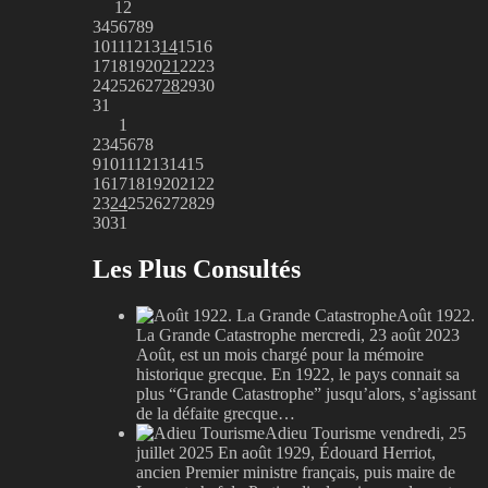
1
2
3
4
5
6
7
8
9
10
11
12
13
14
15
16
17
18
19
20
21
22
23
24
25
26
27
28
29
30
31
1
2
3
4
5
6
7
8
9
10
11
12
13
14
15
16
17
18
19
20
21
22
23
24
25
26
27
28
29
30
31
Les Plus Consultés
Août 1922.
La Grande Catastrophe
mercredi, 23 août 2023
Août, est un mois chargé pour la mémoire
historique grecque. En 1922, le pays connait sa
plus “Grande Catastrophe” jusqu’alors, s’agissant
de la défaite grecque…
Adieu Tourisme
vendredi, 25
juillet 2025
En août 1929, Édouard Herriot,
ancien Premier ministre français, puis maire de