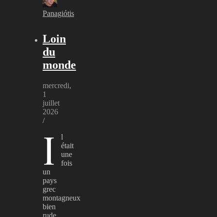
Panagiótis
Loin
du
monde
mercredi,
1
juillet
2026
/
I
l
était
une
fois
un
pays
grec
montagneux
bien
rude,