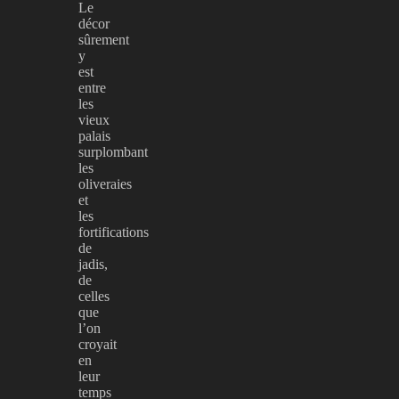
Le
décor
sûrement
y
est
entre
les
vieux
palais
surplombant
les
oliveraies
et
les
fortifications
de
jadis,
de
celles
que
l’on
croyait
en
leur
temps