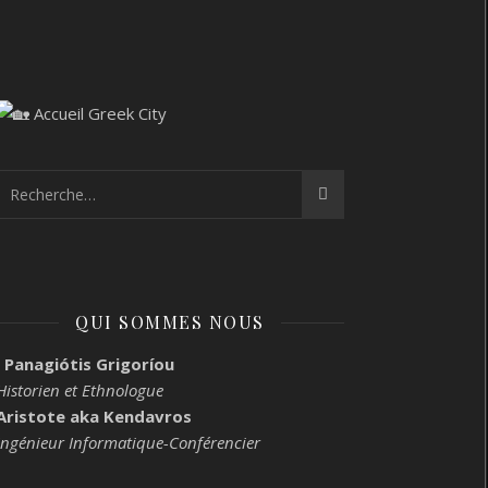
QUI SOMMES NOUS
Panagiótis Grigoríou
Historien et Ethnologue
Aristote aka Kendavros
Ingénieur Informatique-Conférencier