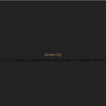
Greek City
TOUT DEMEURE, MOI JE PARS. BEL LE MAIS ETRANGE PATRIE !