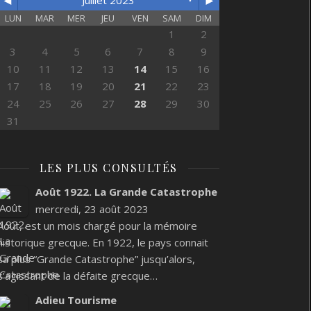
◄
►
Juillet 2023
LUN
MAR
MER
JEU
VEN
SAM
DIM
1
2
3
4
5
6
7
8
9
10
11
12
13
14
15
16
17
18
19
20
21
22
23
24
25
26
27
28
29
30
31
LES PLUS CONSULTÉS
Août 1922. La Grande Catastrophe
mercredi, 23 août 2023
Août, est un mois chargé pour la mémoire
historique grecque. En 1922, le pays connait
sa plus “Grande Catastrophe” jusqu’alors,
s’agissant de la défaite grecque…
Adieu Tourisme