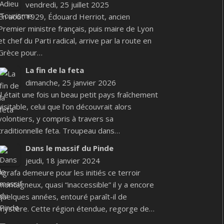
vendredi, 25 juillet 2025
En août 1929, Édouard Herriot, ancien
Premier ministre français, puis maire de Lyon
et chef du Parti radical, arrive par la route en
Grèce pour…
La fin de la feta
dimanche, 25 janvier 2026
Il était une fois un beau petit pays fraîchement
visitable, celui que l’on découvrait alors
volontiers, y compris à travers sa
traditionnelle feta. Troupeau dans…
Dans le massif du Pinde
jeudi, 18 janvier 2024
Agrafa demeure pour les initiés ce terroir
montagneux, quasi “inaccessible” il y a encore
quelques années, entouré paraît-il de
mystère. Cette région étendue, regorge de…