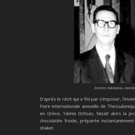
Dimítris Vakóndios, invent
D’après le récit qui a fini par s’imposer, l’inve
Foire internationale annuelle de Thessaloniq
en Grèce, Yánnis Drítsas, faisait alors la 
chocolatée froide, préparée instantanément
shaker.