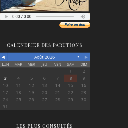
CALENDRIER DES PARUTIONS
◄
►
Août 2026
▼
LUN
MAR
MER
JEU
VEN
SAM
DIM
1
2
3
4
5
6
7
8
9
10
11
12
13
14
15
16
17
18
19
20
21
22
23
24
25
26
27
28
29
30
31
LES PLUS CONSULTÉS