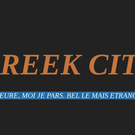
REEK CI
URE, MOI JE PARS. BEL LE MAIS ETRANG