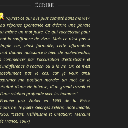
ÉCRIRE
“Qu’est-ce qui a le plus compté dans ma vie?
Ma réponse spontanée est d’écrire une phrase
ou même un mot juste. Ce qui rachèterait pour
moi la souffrance de vivre. Mais ce n’est pas si
simple car, ainsi formulée, cette affirmation
peut donner naissance à bien de malentendus,
à commencer par l’accusation d’esthétisme et
d’indifférence à l’action ou à la vie. Or, ce n’est
absolument pas le cas, car je veux ainsi
exprimer ma position morale: un mot est le
résultat d’une vie intense, d’un grand travail et
d’une relation profonde avec les hommes”.
(Premier prix Nobel en 1963 de la Grèce
moderne, le poète Georges Séféris, note inédite,
1963, “Essais, Hellénisme et Création”, Mercure
de France, 1987).