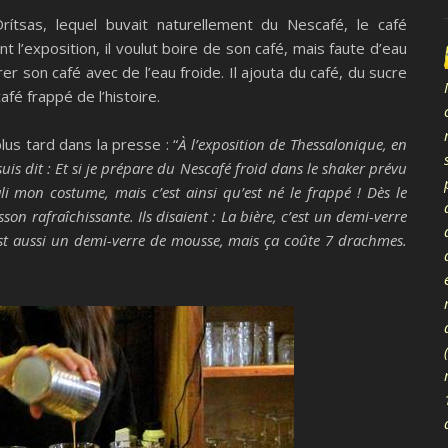
rítsas, lequel buvait naturellement du Nescafé, le café
 l’exposition, il voulut boire de son café, mais faute d’eau
er son café avec de l’eau froide. Il ajouta du café, du sucre
afé frappé de l’histoire.
plus tard dans la presse : “
À l’exposition de Thessalonique, en
 suis dit : Et si je prépare du Nescafé froid dans le shaker prévu
ali mon costume, mais c’est ainsi qu’est né le frappé ! Dès le
on rafraîchissante. Ils disaient : La bière, c’est un demi-verre
est aussi un demi-verre de mousse, mais ça coûte 7 drachmes.