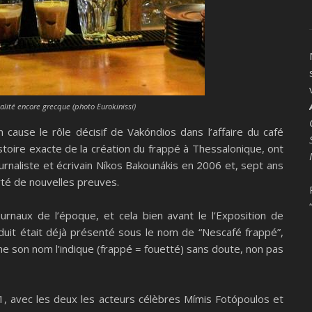
lité encore grecque (photo Eurokinissi)
cause le rôle décisif de Vakóndios dans l’affaire du café
istoire exacte de la création du frappé à Thessalonique, ont
urnaliste et écrivain Níkos Bakounákis en 2006 et, sept ans
té de nouvelles preuves.
urnaux de l’époque, et cela bien avant le l’Exposition de
duit était déjà présenté sous le nom de “Nescafé frappé”,
me son nom l’indique (frappé = fouetté) sans doute, non pas
1, avec les deux les acteurs célèbres Mímis Fotópoulos et