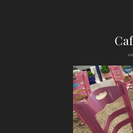
Caf
sa