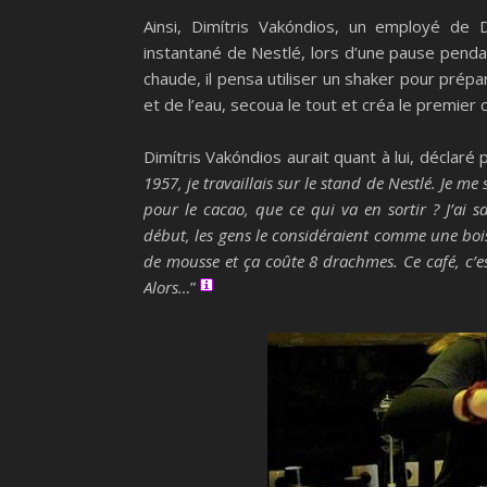
Ainsi, Dimítris Vakóndios, un employé de D
instantané de Nestlé, lors d’une pause pendant
chaude, il pensa utiliser un shaker pour prépar
et de l’eau, secoua le tout et créa le premier c
Dimítris Vakóndios aurait quant à lui, déclaré 
1957, je travaillais sur le stand de Nestlé. Je me
pour le cacao, que ce qui va en sortir ? J’ai s
début, les gens le considéraient comme une boiss
de mousse et ça coûte 8 drachmes. Ce café, c’
Alors…
”