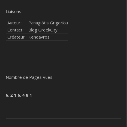
Liaisons
Auteur :
Panagiótis Grigoríou
Contact :
Blog GreekCity
Créateur :
Kendavros
Nombre de Pages Vues
6
.
2
1
6
.
4
8
1