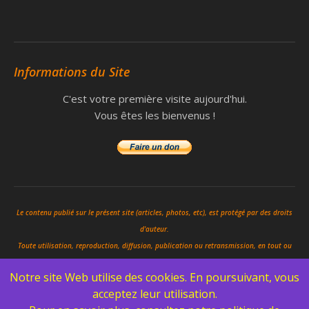
Informations du Site
C'est votre première visite aujourd'hui.
Vous êtes les bienvenus !
Le contenu publié sur le présent site (articles, photos, etc), est protégé par des droits
d'auteur.
Toute utilisation, reproduction, diffusion, publication ou retransmission, en tout ou
en partie, est strictement interdite sans autorisation écrite et préalable de ses
Notre site Web utilise des cookies. En poursuivant, vous
auteurs.
acceptez leur utilisation.