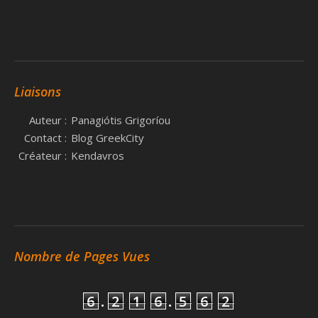
Liaisons
Auteur :
Panagiótis Grigoríou
Contact :
Blog GreekCity
Créateur :
Kendavros
Nombre de Pages Vues
6
.
2
1
6
.
5
6
2