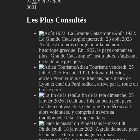
23
24
25
26
27
28
29
30
31
Les Plus Consultés
Août 1922.
La Grande Catastrophe
mercredi, 23 août 2023
Août, est un mois chargé pour la mémoire
historique grecque. En 1922, le pays connait sa
plus “Grande Catastrophe” jusqu’alors, s’agissant
de la défaite grecque…
Adieu Tourisme
vendredi, 25
juillet 2025
En août 1929, Édouard Herriot,
ancien Premier ministre français, puis maire de
Lyon et chef du Parti radical, arrive par la route en
Grèce pour…
La fin de la feta
dimanche, 25
janvier 2026
Il était une fois un beau petit pays
fraîchement visitable, celui que l’on découvrait
alors volontiers, y compris à travers sa
traditionnelle feta. Troupeau dans…
Dans le massif du
Pinde
jeudi, 18 janvier 2024
Agrafa demeure pour
les initiés ce terroir montagneux, quasi