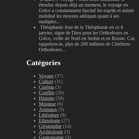
étendue depuis déjà un moment, le voyage en
Grèce a constamment fasciné les esprits et autant
mobilisé les moyens adéquats quant à ses
multiples...
Théophanie
Jour de la Théophanie en ce 6
janvier, signe de Dieu pour les Orthodoxes en
Grèce, veille de Noël en Serbie et en Russie. Car,
rappelons-le, plus de 200 millions de Chrétiens
Orthodoxes...
Catégories
Voyage
(37)
Culture
(31)
Cinéma
(3)
Conflits
(20)
Histoire
(59)
Musique
(6)
Animaux
(5)
Littérature
(8)
Ethnologie
(27)
Géographie
(14)
Archéologie
(3)
Gastronomie
(3)