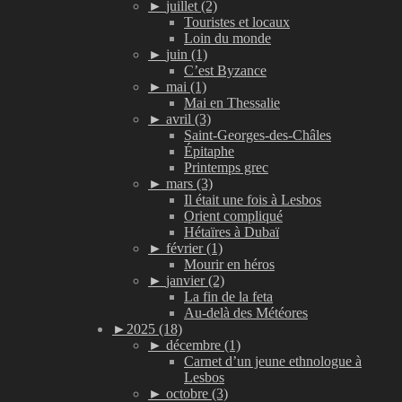
►
juillet (2)
Touristes et locaux
Loin du monde
►
juin (1)
C’est Byzance
►
mai (1)
Mai en Thessalie
►
avril (3)
Saint-Georges-des-Châles
Épitaphe
Printemps grec
►
mars (3)
Il était une fois à Lesbos
Orient compliqué
Hétaïres à Dubaï
►
février (1)
Mourir en héros
►
janvier (2)
La fin de la feta
Au-delà des Météores
►
2025 (18)
►
décembre (1)
Carnet d’un jeune ethnologue à
Lesbos
►
octobre (3)