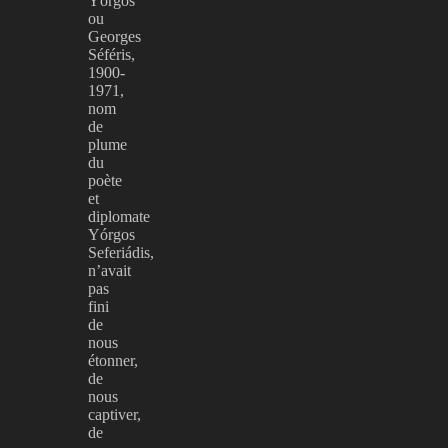
Yórgos
ou
Georges
Séféris,
1900-
1971,
nom
de
plume
du
poète
et
diplomate
Yórgos
Seferiádis,
n’avait
pas
fini
de
nous
étonner,
de
nous
captiver,
de