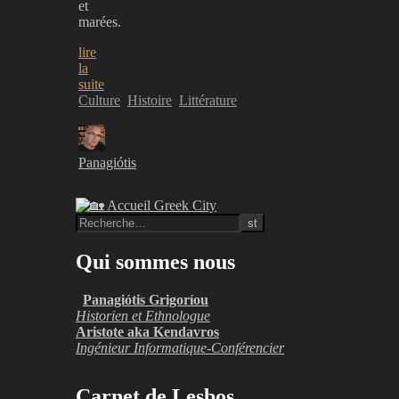
et
marées.
lire
la
suite
Culture
Histoire
Littérature
Panagiótis
Qui sommes nous
Panagiótis Grigoríou
Historien et Ethnologue
Aristote aka Kendavros
Ingénieur Informatique-Conférencier
Carnet de Lesbos