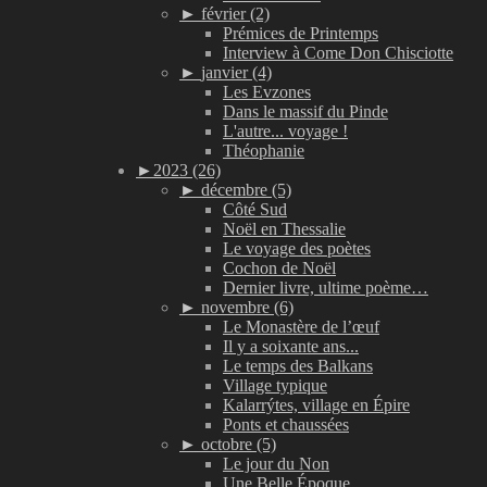
►
février (2)
Prémices de Printemps
Interview à Come Don Chisciotte
►
janvier (4)
Les Evzones
Dans le massif du Pinde
L'autre... voyage !
Théophanie
►
2023 (26)
►
décembre (5)
Côté Sud
Noël en Thessalie
Le voyage des poètes
Cochon de Noël
Dernier livre, ultime poème…
►
novembre (6)
Le Monastère de l’œuf
Il y a soixante ans...
Le temps des Balkans
Village typique
Kalarrýtes, village en Épire
Ponts et chaussées
►
octobre (5)
Le jour du Non
Une Belle Époque