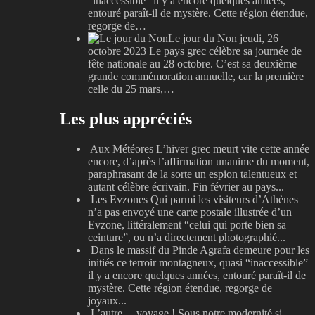
“inaccessible” il y a encore quelques années,
entouré paraît-il de mystère. Cette région étendue,
regorge de…
Le jour du Non
jeudi, 26
octobre 2023
Le pays grec célèbre sa journée de
fête nationale au 28 octobre. C’est sa deuxième
grande commémoration annuelle, car la première
celle du 25 mars,…
Les plus appréciés
Aux Météores
L’hiver grec meurt vite cette année
encore, d’après l’affirmation unanime du moment,
paraphrasant de la sorte un espion talentueux et
autant célèbre écrivain. Fin février au pays...
Les Evzones
Qui parmi les visiteurs d’Athènes
n’a pas envoyé une carte postale illustrée d’un
Evzone, littéralement “celui qui porte bien sa
ceinture”, ou n’a directement photographié...
Dans le massif du Pinde
Agrafa demeure pour les
initiés ce terroir montagneux, quasi “inaccessible”
il y a encore quelques années, entouré paraît-il de
mystère. Cette région étendue, regorge de
joyaux...
L’autre… voyage !
Sous notre modernité si