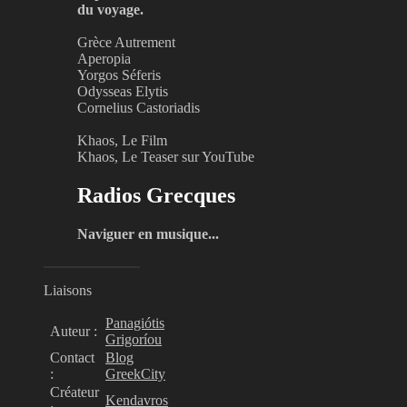
du voyage.
Grèce Autrement
Aperopia
Yorgos Séferis
Odysseas Elytis
Cornelius Castoriadis
Khaos, Le Film
Khaos, Le Teaser sur YouTube
Radios Grecques
Naviguer en musique...
Liaisons
Panagiótis
Auteur :
Grigoríou
Contact
Blog
:
GreekCity
Créateur
Kendavros