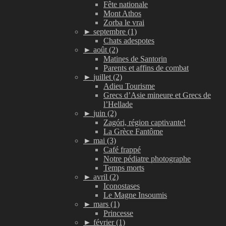
Fête nationale
Mont Athos
Zorba le vrai
►
septembre (1)
Chats adespotes
►
août (2)
Matines de Santorin
Parents et affins de combat
►
juillet (2)
Adieu Tourisme
Grecs d’Asie mineure et Grecs de
l’Hellade
►
juin (2)
Zagóri, région captivante!
La Grèce Fantôme
►
mai (3)
Café frappé
Notre pédiatre photographe
Temps morts
►
avril (2)
Iconostases
Le Magne Insoumis
►
mars (1)
Princesse
►
février (1)