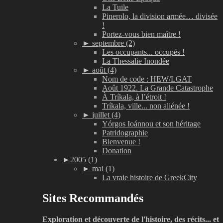
La Tuile
Pinerolo, la division armée… divisée
!
Portez-vous bien maître !
►
septembre (2)
Les occupants... occupés !
La Thessalie Inondée
►
août (4)
Nom de code : HEW/LGAT
Août 1922. La Grande Catastrophe
À Tríkala, à l’étroit !
Tríkala, ville... non aliénée !
►
juillet (4)
Yórgos Ioánnou et son héritage
Patridographie
Bienvenue !
Donation
►
2005 (1)
►
mai (1)
La vraie histoire de GreekCity
Sites Recommandés
Exploration et découverte de l'histoire, des récits... et