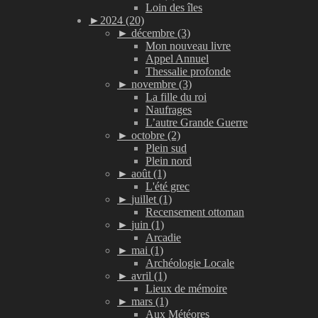
Loin des îles
►
2024 (20)
►
décembre (3)
Mon nouveau livre
Appel Annuel
Thessalie profonde
►
novembre (3)
La fille du roi
Naufrages
L’autre Grande Guerre
►
octobre (2)
Plein sud
Plein nord
►
août (1)
L'été grec
►
juillet (1)
Recensement ottoman
►
juin (1)
Arcadie
►
mai (1)
Archéologie Locale
►
avril (1)
Lieux de mémoire
►
mars (1)
Aux Météores