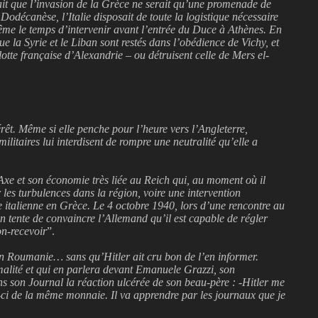
ait que l’invasion de la Grèce ne serait qu’une promenade de
Dodécanèse, l’Italie disposait de toute la logistique nécessaire
même le temps d’intervenir avant l’entrée du Duce à Athènes. En
que la Syrie et le Liban sont restés dans l’obédience de Vichy, et
lotte française d’Alexandrie – ou détruisent celle de Mers el-
rêt. Même si elle penche pour l’heure vers l’Angleterre,
litaires lui interdisent de rompre une neutralité qu’elle a
xe et son économie très liée au Reich qui, au moment où il
 les turbulences dans la région, voire une intervention
 italienne en Grèce. Le 4 octobre 1940, lors d’une rencontre au
lien tente de convaincre l’Allemand qu’il est capable de régler
on-recevoir
”.
s en Roumanie… sans qu’Hitler ait cru bon de l’en informer.
alité et qui en parlera devant Emanuele Grazzi, son
 son Journal la réaction ulcérée de son beau-père : -Hitler me
is-ci de la même monnaie. Il va apprendre par les journaux que je