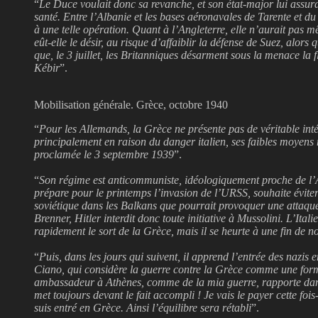
“
Le Duce voulait donc sa revanche, et son état-major lui assur
santé. Entre l’Albanie et les bases aéronavales de Tarente et du 
à une telle opération. Quant à l’Angleterre, elle n’aurait pas 
eût-elle le désir, au risque d’affaiblir la défense de Suez, alors 
que, le 3 juillet, les Britanniques désarment sous la menace la f
Kébir
”.
Mobilisation générale. Grèce, octobre 1940
“
Pour les Allemands, la Grèce ne présente pas de véritable inté
principalement en raison du danger italien, ses faibles moyens mi
proclamée le 3 septembre 1939
”.
“
Son régime est anticommuniste, idéologiquement proche de l’A
prépare pour le printemps l’invasion de l’URSS, souhaite éviter
soviétique dans les Balkans que pourrait provoquer une attaque
Brenner, Hitler interdit donc toute initiative à Mussolini. L’Ita
rapidement le sort de la Grèce, mais il se heurte à une fin de n
“
Puis, dans les jours qui suivent, il apprend l’entrée des nazi
Ciano, qui considère la guerre contre la Grèce comme une form
ambassadeur à Athènes, comme de la mia guerre, rapporte dans
met toujours devant le fait accompli ! Je vais le payer cette fo
suis entré en Grèce. Ainsi l’équilibre sera rétabli
”.