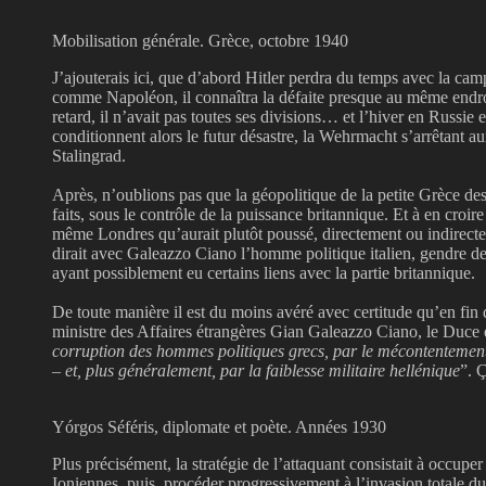
Mobilisation générale. Grèce, octobre 1940
J’ajouterais ici, que d’abord Hitler perdra du temps avec la cam
comme Napoléon, il connaîtra la défaite presque au même endro
retard, il n’avait pas toutes ses divisions… et l’hiver en Russie
conditionnent alors le futur désastre, la Wehrmacht s’arrêtant au
Stalingrad.
Après, n’oublions pas que la géopolitique de la petite Grèce de
faits, sous le contrôle de la puissance britannique. Et à en croire
même Londres qu’aurait plutôt poussé, directement ou indirectem
dirait avec Galeazzo Ciano
l’homme politique italien, gendre de
ayant possiblement eu certains liens avec la partie britannique.
De toute manière il est du moins avéré avec certitude
qu’en fin 
ministre des Affaires étrangères Gian Galeazzo Ciano, le Duce 
corruption des hommes politiques grecs, par le mécontentement d
– et, plus généralement, par la faiblesse militaire hellénique
”. 
Yórgos Séféris, diplomate et poète. Années 1930
Plus précisément, la stratégie de l’attaquant consistait à occuper
Ioniennes, puis, procéder progressivement à l’invasion totale du 