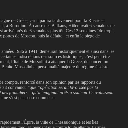
pagne de Grèce, car il partira tardivement pour la Russie et
it, à Borodino.
À cause des Balkans, Hitler avait 6 semaines de
 est arrivé près de 6 semaines plus tôt. Ces 12 semaines “de trop”,
x portes de Moscou, puis la défaite ; et enfin le piège de
s années 1936 à 1941, demeurait historiquement et ainsi dans les
 certaines indiscrétions des sources historiques, c’est peut-être
ent, l’Italie de Mussolini à attaquer la Grèce, de concert on
 Benito Mussolini et personnalité majeure du régime fasciste
de compte, renforcé dans son opinion par les rapports du
était convaincu “
que l’opération serait favorisée par la
es frontaliers – qu’il imaginait prêts à soutenir l’envahisseur.
Ça ne s’est pas passé comme ça.
 rapidement l’Épire, la ville de Thessalonique et les îles
territoire grec. Et pendant que contre toute attente, l’armée