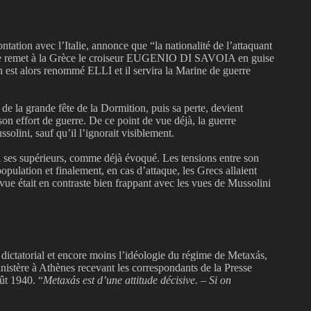
tation avec l’Italie, annonce que “la nationalité de l’attaquant
talie remet à la Grèce le croiseur EUGENIO DI SAVOIA en guise
n est alors renommé ELLI et il servira la Marine de guerre
s de la grande fête de la Dormition, puis sa perte, devient
 son effort de guerre. De ce point de vue déjà, la guerre
olini, sauf qu’il l’ignorait visiblement.
i ses supérieurs, comme déjà évoqué. Les tensions entre son
population et finalement, en cas d’attaque, les Grecs allaient
vue était en contraste bien frappant avec les vues de Mussolini
 dictatorial et encore moins l’idéologie du régime de Metaxás,
inistère à Athènes recevant les correspondants de la Presse
oût 1940. “
Metaxás est d’une attitude décisive. – Si on