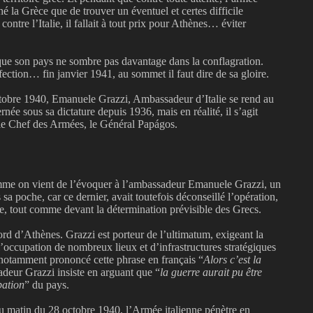
é la Grèce que de trouver un éventuel et certes difficile
ntre l’Italie, il fallait à tout prix pour Athènes… éviter
que son pays ne sombre pas davantage dans la conflagration.
ection… fin janvier 1941, au sommet il faut dire de sa gloire.
octobre 1940, Emanuele Grazzi, Ambassadeur d’Italie se rend au
ée sous sa dictature depuis 1936, mais en réalité, il s’agit
r le Chef des Armées, le Général Papágos.
omme on vient de l’évoquer à l’ambassadeur Emanuele Grazzi, un
 poche, car ce dernier, avait toutefois déconseillé l’opération,
e, tout comme devant la détermination prévisible des Grecs.
ord d’Athènes. Grazzi est porteur de l’ultimatum, exigeant la
l’occupation de nombreux lieux et d’infrastructures stratégiques
notamment prononcé cette phrase en français “
Alors c’est la
deur Grazzi insiste en arguant que “
la guerre aurait pu être
pation
” du pays.
du matin du 28 octobre 1940, l’Armée italienne pénètre en