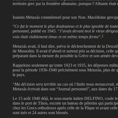
territoire grec par la frontière albanaise, puisque l’Albanie était
Ioannis Metaxás commémoré pour son Non. Macédoine grecqu
“
Ce fut le moment le plus douloureux et le plus ignoble de tout
personnel, publié en 1945. “
J’avais devant moi le vieux dirigea
1
voix était visiblement émue et en même temps ferme
”.
Metaxás avait, il faut dire, prévu le déclenchement de la Deuxiè
de Mussolini. Il avait d’abord et surtout pris sa décision, celle q
préparant dans la mesure du possible la Grèce et son armée devant
Rappelons seulement qu’entre 1923 et 1935, les dépenses militai
pour la période 1936-1940 précisément sous Metaxás, plus de q
le pays.
“
Ma décision sera terrible au cas où l’Italie nous menacerait, m
Metaxás écrivait dans son “Journal personnel”, aux dates du 17
Le 15 août 1940 déjà, le sous-marin italien DELFINO, coule le
dans le port de Tínos, escorte un bateau de pèlerins qui participe
chez les Grecs orthodoxes après celle de la Pâque et avant celle
sont tués et 24 autres sont blessés.