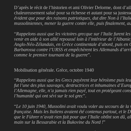
D’après le récit
de l’historien et ami Olivier Delorme, dont d’ail
chaleureusement salué pour sa richesse et autant pour sa justes
évident que pour des raisons patriotiques, dut dire Non à l’Italie
mussoliniennes, mener la guerre contre elle, puis finalement, a
“
Rappelons aussi que les victoires grecque sur l’Italie furent le
venir en aide à son allié repoussé loin à l’intérieur de l’Alban
Anglo-Néo-Zélandais, en Grèce continentale d’abord, puis en Crè
Barbarossa contre l’URSS et empêchèrent les Allemands d’arri
comme le premier tournant de la guerre
”.
Mobilisation générale. Grèce, octobre 1940
“
Rappelons aussi que les Grecs payèrent leur héroïsme puis le
fut l’une des plus sauvages, destructrices et inhumaines d’Eu
l’Allemagne, elle, n’a jamais rien payé, tout en protégeant con
l’humanité qui ont sévi sur le sol grec
”.
“
Le 10 juin 1940, Mussolini avait voulu voler au secours de la vi
française. Mais les Italiens avaient été contenus partout, et le 
que le Führer n’avait rien fait pour que l’Italie obtînt son dû, a
main sur la Bessarabie et la Bukovine du Nord !
”