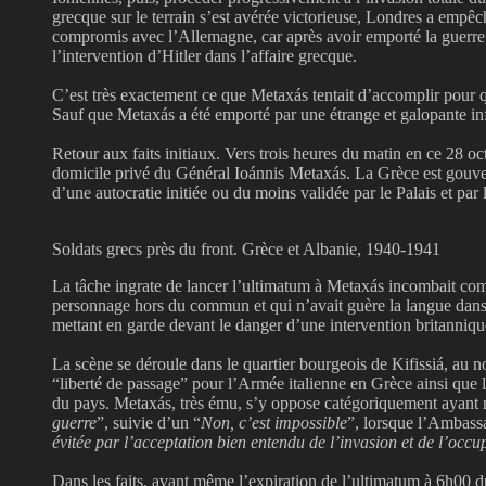
grecque sur le terrain s’est avérée victorieuse, Londres a empêch
compromis avec l’Allemagne, car après avoir emporté la guerre co
l’intervention d’Hitler dans l’affaire grecque.
C’est très exactement ce que Metaxás tentait d’accomplir pour 
Sauf que Metaxás a été emporté par une étrange et galopante inf
Retour aux faits initiaux. Vers trois heures du matin en ce 28 
domicile privé du Général Ioánnis Metaxás. La Grèce est gouvern
d’une autocratie initiée ou du moins validée par le Palais et pa
Soldats grecs près du front. Grèce et Albanie, 1940-1941
La tâche ingrate de lancer l’ultimatum à Metaxás incombait c
personnage hors du commun et qui n’avait guère la langue dans sa
mettant en garde devant le danger d’une intervention britanniqu
La scène se déroule dans le quartier bourgeois de Kifissiá, au n
“liberté de passage” pour l’Armée italienne en Grèce ainsi que 
du pays. Metaxás, très ému, s’y oppose catégoriquement ayant 
guerre
”, suivie d’un “
Non, c’est impossible
”, lorsque l’Ambassa
évitée par l’acceptation bien entendu de l’invasion et de l’occu
Dans les faits, avant même l’expiration de l’ultimatum à 6h00 