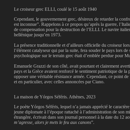
Le croiseur grec ELLI, coulé le 15 août 1940
Cependant, le gouvernement grec, désireux de retarder la confron
est inconnue”. Rappelons à ce propos qu’après la guerre, l’I
de compensation pour la destruction de l’ELLI. Le navire italie
hellénique jusqu’en 1973.
La présence traditionnelle et d’ailleurs officielle du croiseur lor
l’élément catalyseur qui par la suite, fera souder le pays lors de
psychologique sur le terrain grec était d’emblée perdue pour Muss
Emanuele Grazzi de son côté, avait pourtant et clairement avert
pays et la Grèce avaient renforcé le sentiment patriotique de la 
opposer une véritable résistance armée. Cependant, ce point de 
et en particulier, avec celles annoncées par Ciano.
La maison de Yórgos Séféris. Athènes, 2023
Le poète Yórgos Séféris, lequel n’a jamais apprécié le caractère
jeune diplomate à l’époque rattaché à l’administration de son m
étrangère, écrivait dans son journal personnel à la date du 12 a
m’agresse, alors je mets le feu aux canons
”.