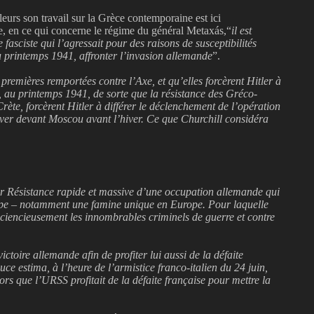
leurs son travail sur la Grèce contemporaine est ici
se, en ce qui concerne le régime du général Metaxás,“
il est
 fasciste qui l’agressait pour des raisons de susceptibilités
u printemps 1941, affronter l’invasion allemande
”.
s premières remportées contre l’Axe, et qu’elles forcèrent Hitler à
ie, au printemps 1941, de sorte que la résistance des Gréco-
te, forcèrent Hitler à différer le déclenchement de l’opération
ver devant Moscou avant l’hiver. Ce que Churchill considéra
ur Résistance rapide et massive d’une occupation allemande qui
rope – notamment une famine unique en Europe. Pour laquelle
sciencieusement les innombrables criminels de guerre et contre
ctoire allemande afin de profiter lui aussi de la défaite
Duce estima, à l’heure de l’armistice franco-italien du 24 juin,
lors que l’URSS profitait de la défaite française pour mettre la