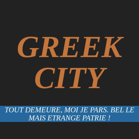
GREEK
CITY
TOUT DEMEURE, MOI JE PARS. BEL LE
MAIS ETRANGE PATRIE !