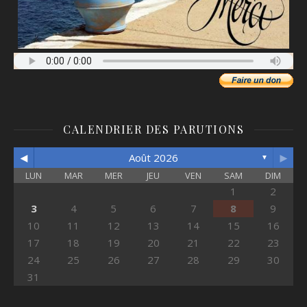
CALENDRIER DES PARUTIONS
◄
►
Août 2026
▼
LUN
MAR
MER
JEU
VEN
SAM
DIM
1
2
3
4
5
6
7
8
9
10
11
12
13
14
15
16
17
18
19
20
21
22
23
24
25
26
27
28
29
30
31