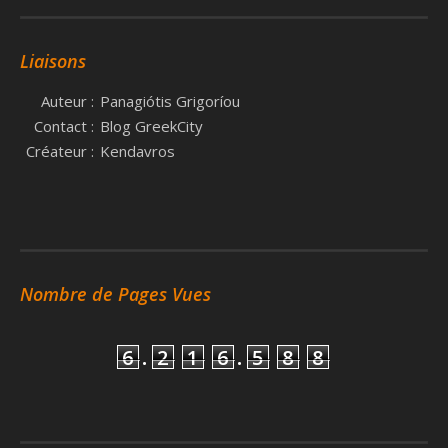
Liaisons
Auteur :
Panagiótis Grigoríou
Contact :
Blog GreekCity
Créateur :
Kendavros
Nombre de Pages Vues
6
.
2
1
6
.
5
8
8