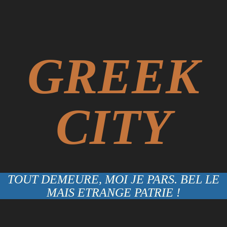
GREEK
CITY
TOUT DEMEURE, MOI JE PARS. BEL LE
MAIS ETRANGE PATRIE !