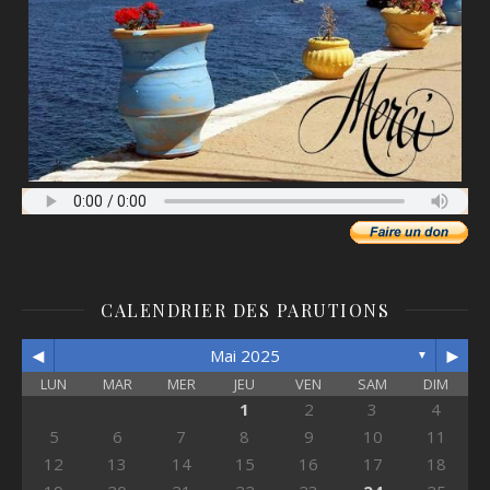
CALENDRIER DES PARUTIONS
◄
►
Mai 2025
▼
LUN
MAR
MER
JEU
VEN
SAM
DIM
1
2
3
4
5
6
7
8
9
10
11
12
13
14
15
16
17
18