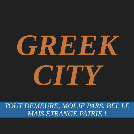
GREEK
CITY
TOUT DEMEURE, MOI JE PARS. BEL LE
MAIS ETRANGE PATRIE !