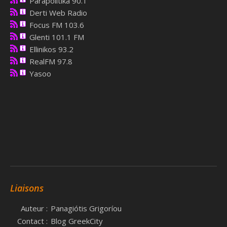
Parapolitika 90.1
Derti Web Radio
Focus FM 103.6
Glenti 101.1 FM
Ellinikos 93.2
RealFM 97.8
Yasoo
Liaisons
Auteur :
Panagiótis Grigoríou
Contact :
Blog GreekCity