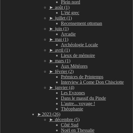
Plein nord
►
août (1)
L'été grec
►
juillet (1)
Recensement ottoman
►
juin (1)
Arcadie
►
mai (1)
Archéologie Locale
►
avril (1)
Lieux de mémoire
►
mars (1)
Aux Météores
►
février (2)
Prémices de Printemps
Interview à Come Don Chisciotte
►
janvier (4)
Les Evzones
Dans le massif du Pinde
L'autre... voyage !
Théophanie
►
2023 (26)
►
décembre (5)
Côté Sud
Noël en Thessalie