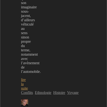
son
imaginaire
sous-
jacent,
d’ailleurs
véhiculé
au
sens
sinon
propre
du
terme,
notamment
avec
l’avènement
de
l’automobile.
lire
la
suite
Conflits
Ethnologie
Histoire
Voyage