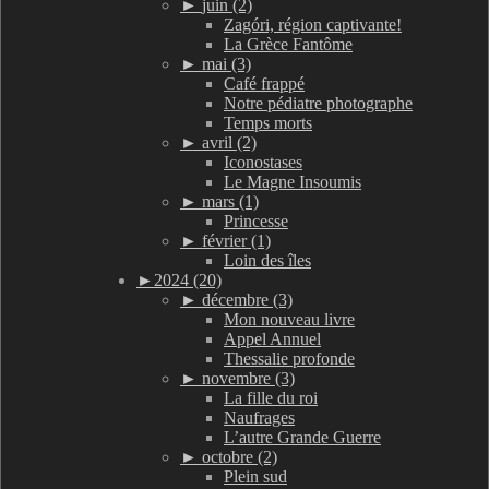
►
juin (2)
Zagóri, région captivante!
La Grèce Fantôme
►
mai (3)
Café frappé
Notre pédiatre photographe
Temps morts
►
avril (2)
Iconostases
Le Magne Insoumis
►
mars (1)
Princesse
►
février (1)
Loin des îles
►
2024 (20)
►
décembre (3)
Mon nouveau livre
Appel Annuel
Thessalie profonde
►
novembre (3)
La fille du roi
Naufrages
L’autre Grande Guerre
►
octobre (2)
Plein sud