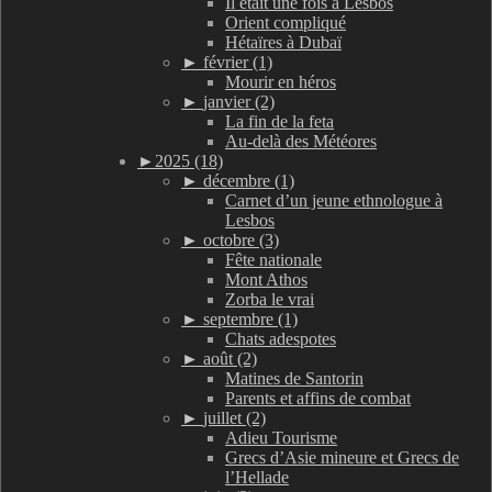
Il était une fois à Lesbos
Orient compliqué
Hétaïres à Dubaï
►
février (1)
Mourir en héros
►
janvier (2)
La fin de la feta
Au-delà des Météores
►
2025 (18)
►
décembre (1)
Carnet d’un jeune ethnologue à
Lesbos
►
octobre (3)
Fête nationale
Mont Athos
Zorba le vrai
►
septembre (1)
Chats adespotes
►
août (2)
Matines de Santorin
Parents et affins de combat
►
juillet (2)
Adieu Tourisme
Grecs d’Asie mineure et Grecs de
l’Hellade