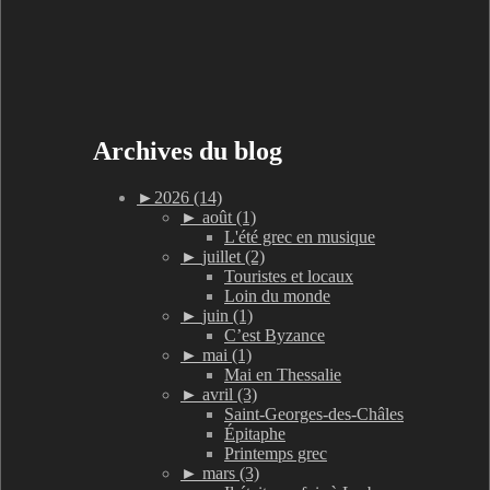
Archives du blog
►
2026 (14)
►
août (1)
L'été grec en musique
►
juillet (2)
Touristes et locaux
Loin du monde
►
juin (1)
C’est Byzance
►
mai (1)
Mai en Thessalie
►
avril (3)
Saint-Georges-des-Châles
Épitaphe
Printemps grec
►
mars (3)