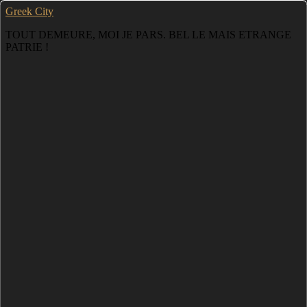
Greek City
TOUT DEMEURE, MOI JE PARS. BEL LE MAIS ETRANGE
PATRIE !