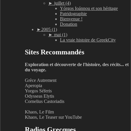
►
juillet (4)
Yórgos Ioánnou et son héritage
Patridographie
Bienvenue !
Donation
►
2005 (1)
►
mai (1)
La vraie histoire de GreekCity
Sites Recommandés
Exploration et découverte de l'histoire, des récits... et
du voyage.
Grèce Autrement
Aperopia
Yorgos Séferis
Odysseas Elytis
Cornelius Castoriadis
Khaos, Le Film
Khaos, Le Teaser sur YouTube
Radios Grecques