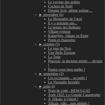
Le voyage des poètes
Cochon de Noël
Dernier livre, ultime poème…
►
novembre (6)
Le Monastère de l’œuf
Il y a soixante ans...
Le temps des Balkans
Village typique
Kalarrýtes, village en Épire
Ponts et chaussées
►
octobre (5)
Le jour du Non
Une Belle Époque
La Tuile
Pinerolo, la division armée… divisée
!
Portez-vous bien maître !
►
septembre (2)
Les occupants... occupés !
La Thessalie Inondée
►
août (4)
Nom de code : HEW/LGAT
Août 1922. La Grande Catastrophe
À Tríkala, à l’étroit !
Tríkala, ville... non aliénée !