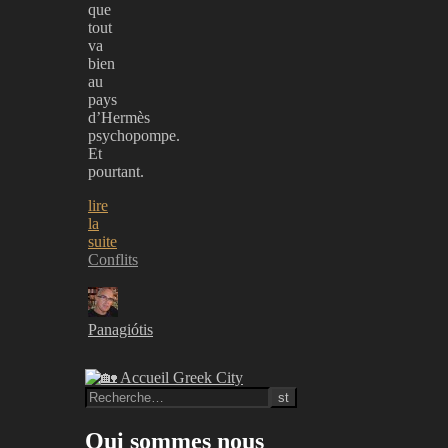
que
tout
va
bien
au
pays
d’Hermès
psychopompe.
Et
pourtant.
lire
la
suite
Conflits
Panagiótis
Qui sommes nous