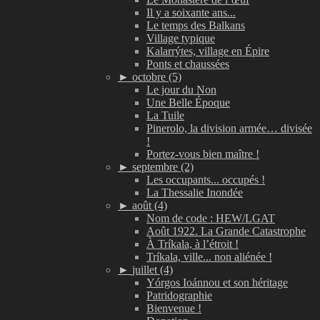
Il y a soixante ans...
Le temps des Balkans
Village typique
Kalarrýtes, village en Épire
Ponts et chaussées
►
octobre (5)
Le jour du Non
Une Belle Époque
La Tuile
Pinerolo, la division armée… divisée
!
Portez-vous bien maître !
►
septembre (2)
Les occupants... occupés !
La Thessalie Inondée
►
août (4)
Nom de code : HEW/LGAT
Août 1922. La Grande Catastrophe
À Tríkala, à l’étroit !
Tríkala, ville... non aliénée !
►
juillet (4)
Yórgos Ioánnou et son héritage
Patridographie
Bienvenue !