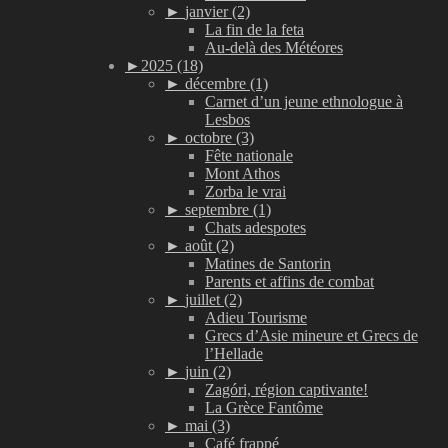
►
janvier (2)
La fin de la feta
Au-delà des Météores
►
2025 (18)
►
décembre (1)
Carnet d’un jeune ethnologue à
Lesbos
►
octobre (3)
Fête nationale
Mont Athos
Zorba le vrai
►
septembre (1)
Chats adespotes
►
août (2)
Matines de Santorin
Parents et affins de combat
►
juillet (2)
Adieu Tourisme
Grecs d’Asie mineure et Grecs de
l’Hellade
►
juin (2)
Zagóri, région captivante!
La Grèce Fantôme
►
mai (3)
Café frappé