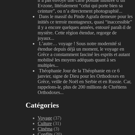
n’a pas envoyé une carte postale illustrée d’un
Evzone, littéralement “celui qui porte bien sa
ceinture”, ou n’a directement photographié...
Dans le massif du Pinde
Agrafa demeure pour les
initiés ce terroir montagneux, quasi “inaccessible”
il y a encore quelques années, entouré paraît-il de
mystère. Cette région étendue, regorge de
joyaux...
L’autre… voyage !
Sous notre modernité si
étendue depuis déjà un moment, le voyage en
Grèce a constamment fasciné les esprits et autant
mobilisé les moyens adéquats quant à ses
multiples...
Théophanie
Jour de la Théophanie en ce 6
janvier, signe de Dieu pour les Orthodoxes en
Grèce, veille de Noël en Serbie et en Russie. Car,
rappelons-le, plus de 200 millions de Chrétiens
Orthodoxes...
Catégories
Voyage
(37)
Culture
(31)
Cinéma
(3)
Conflits
(20)