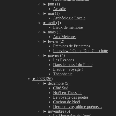
►
juin (1)
Arcadie
►
mai (1)
Archéologie Locale
►
avril (1)
Lieux de mémoire
►
mars (1)
Aux Météores
►
février (2)
Prémices de Printemps
Interview à Come Don Chisciotte
►
janvier (4)
Les Evzones
Dans le massif du Pinde
L'autre... voyage !
Théophanie
►
2023 (26)
►
décembre (5)
Côté Sud
Noël en Thessalie
Le voyage des poètes
Cochon de Noël
Dernier livre, ultime poème…
►
novembre (6)
Le Monastère de l’œuf