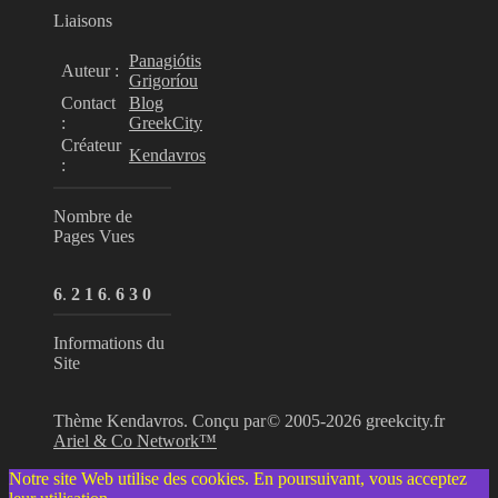
Liaisons
Panagiótis
Auteur :
Grigoríou
Contact
Blog
:
GreekCity
Créateur
Kendavros
:
Nombre de
Pages Vues
6
.
2
1
6
.
6
3
0
Informations du
Site
Thème Kendavros. Conçu par
© 2005-2026 greekcity.fr
Ariel & Co Network™
Notre site Web utilise des cookies. En poursuivant, vous acceptez