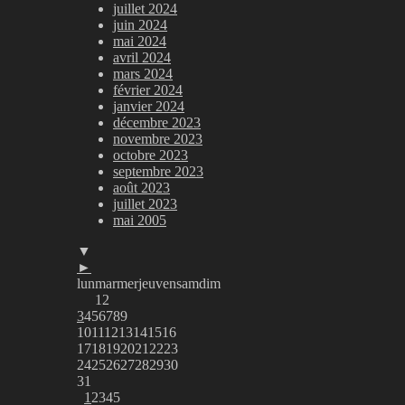
juillet 2024
juin 2024
mai 2024
avril 2024
mars 2024
février 2024
janvier 2024
décembre 2023
novembre 2023
octobre 2023
septembre 2023
août 2023
juillet 2023
mai 2005
▼
►
lun
mar
mer
jeu
ven
sam
dim
1
2
3
4
5
6
7
8
9
10
11
12
13
14
15
16
17
18
19
20
21
22
23
24
25
26
27
28
29
30
31
1
2
3
4
5