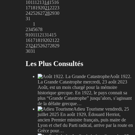
10
11
12
13
14
15
16
17
18
19
20
21
22
23
24
25
26
27
28
29
30
31
1
2
3
4
5
6
7
8
9
10
11
12
13
14
15
16
17
18
19
20
21
22
23
24
25
26
27
28
29
30
31
Les Plus Consultés
Août 1922.
La Grande Catastrophe
mercredi, 23 août 2023
Août, est un mois chargé pour la mémoire
historique grecque. En 1922, le pays connait sa
plus “Grande Catastrophe” jusqu’alors, s’agissant
de la défaite grecque…
Adieu Tourisme
vendredi, 25
juillet 2025
En août 1929, Édouard Herriot,
ancien Premier ministre français, puis maire de
Lyon et chef du Parti radical, arrive par la route en
Grèce pour…