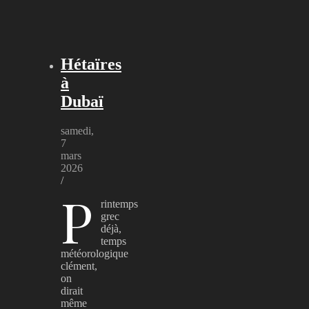
Hétaïres
à
Dubaï
samedi,
7
mars
2026
/
P
rintemps
grec
déjà,
temps
météorologique
clément,
on
dirait
même