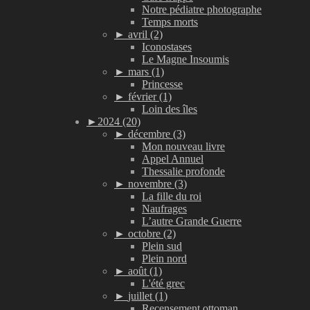
Notre pédiatre photographe
Temps morts
►
avril (2)
Iconostases
Le Magne Insoumis
►
mars (1)
Princesse
►
février (1)
Loin des îles
►
2024 (20)
►
décembre (3)
Mon nouveau livre
Appel Annuel
Thessalie profonde
►
novembre (3)
La fille du roi
Naufrages
L’autre Grande Guerre
►
octobre (2)
Plein sud
Plein nord
►
août (1)
L'été grec
►
juillet (1)
Recensement ottoman