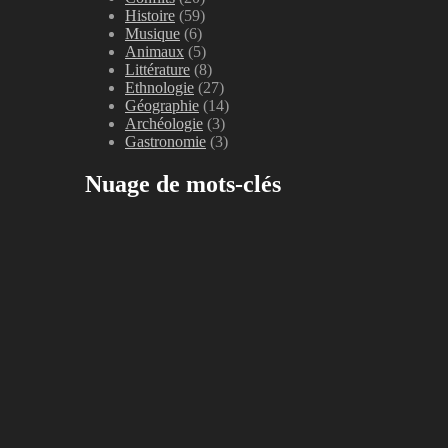
Histoire
(59)
Musique
(6)
Animaux
(5)
Littérature
(8)
Ethnologie
(27)
Géographie
(14)
Archéologie
(3)
Gastronomie
(3)
Nuage de mots-clés