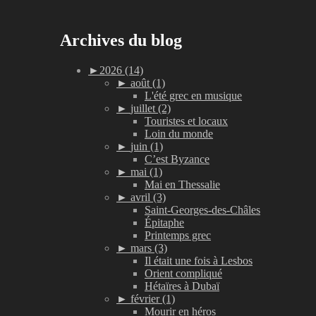
Archives du blog
►
2026 (14)
►
août (1)
L'été grec en musique
►
juillet (2)
Touristes et locaux
Loin du monde
►
juin (1)
C’est Byzance
►
mai (1)
Mai en Thessalie
►
avril (3)
Saint-Georges-des-Châles
Épitaphe
Printemps grec
►
mars (3)
Il était une fois à Lesbos
Orient compliqué
Hétaïres à Dubaï
►
février (1)
Mourir en héros