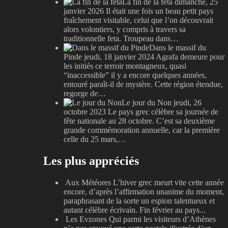
La fin de la feta
dimanche, 25
janvier 2026
Il était une fois un beau petit pays
fraîchement visitable, celui que l’on découvrait
alors volontiers, y compris à travers sa
traditionnelle feta. Troupeau dans…
Dans le massif du
Pinde
jeudi, 18 janvier 2024
Agrafa demeure pour
les initiés ce terroir montagneux, quasi
“inaccessible” il y a encore quelques années,
entouré paraît-il de mystère. Cette région étendue,
regorge de…
Le jour du Non
jeudi, 26
octobre 2023
Le pays grec célèbre sa journée de
fête nationale au 28 octobre. C’est sa deuxième
grande commémoration annuelle, car la première
celle du 25 mars,…
Les plus appréciés
Aux Météores
L’hiver grec meurt vite cette année
encore, d’après l’affirmation unanime du moment,
paraphrasant de la sorte un espion talentueux et
autant célèbre écrivain. Fin février au pays...
Les Evzones
Qui parmi les visiteurs d’Athènes