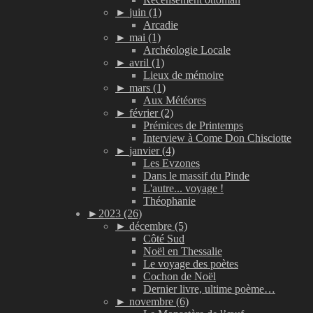
►
juin (1)
Arcadie
►
mai (1)
Archéologie Locale
►
avril (1)
Lieux de mémoire
►
mars (1)
Aux Météores
►
février (2)
Prémices de Printemps
Interview à Come Don Chisciotte
►
janvier (4)
Les Evzones
Dans le massif du Pinde
L'autre... voyage !
Théophanie
►
2023 (26)
►
décembre (5)
Côté Sud
Noël en Thessalie
Le voyage des poètes
Cochon de Noël
Dernier livre, ultime poème…
►
novembre (6)