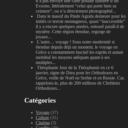
n’a pas envoyé une carte postale illustrée d’un
Evzone, littéralement “celui qui porte bien sa
ceinture”, ou n’a directement photographié...
Dans le massif du Pinde
Agrafa demeure pour les
initiés ce terroir montagneux, quasi “inaccessible”
il y a encore quelques années, entouré paraît-il de
mystère. Cette région étendue, regorge de
joyaux...
L’autre… voyage !
Sous notre modernité si
étendue depuis déjà un moment, le voyage en
Grèce a constamment fasciné les esprits et autant
mobilisé les moyens adéquats quant à ses
multiples...
Théophanie
Jour de la Théophanie en ce 6
janvier, signe de Dieu pour les Orthodoxes en
Grèce, veille de Noël en Serbie et en Russie. Car,
rappelons-le, plus de 200 millions de Chrétiens
Orthodoxes...
Catégories
Voyage
(37)
Culture
(31)
Cinéma
(3)
Conflits
(20)