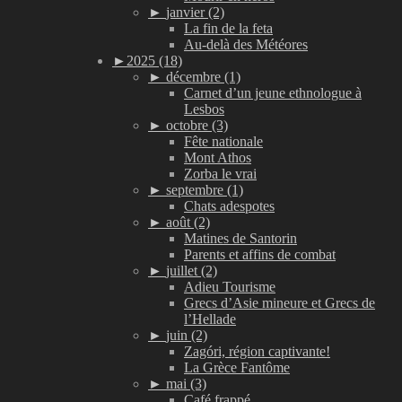
►
janvier (2)
La fin de la feta
Au-delà des Météores
►
2025 (18)
►
décembre (1)
Carnet d’un jeune ethnologue à
Lesbos
►
octobre (3)
Fête nationale
Mont Athos
Zorba le vrai
►
septembre (1)
Chats adespotes
►
août (2)
Matines de Santorin
Parents et affins de combat
►
juillet (2)
Adieu Tourisme
Grecs d’Asie mineure et Grecs de
l’Hellade
►
juin (2)
Zagóri, région captivante!
La Grèce Fantôme
►
mai (3)
Café frappé