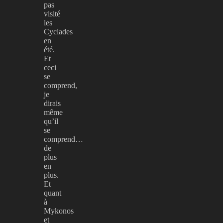
pas
visité
les
Cyclades
en
été.
Et
ceci
se
comprend,
je
dirais
même
qu’il
se
comprend…
de
plus
en
plus.
Et
quant
à
Mykonos
et