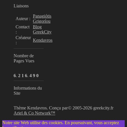
Liaisons
Panagiótis
Auteur :
Grigoríou
Contact
Blog
:
GreekCity
Créateur
Kendavros
:
Nombre de
Pages Vues
6
.
2
1
6
.
4
9
0
Informations du
Site
Thème Kendavros. Conçu par
© 2005-2026 greekcity.fr
Ariel & Co Network™
Notre site Web utilise des cookies. En poursuivant, vous acceptez