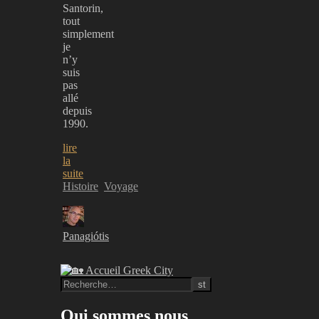
Santorin,
tout
simplement
je
n’y
suis
pas
allé
depuis
1990.
lire
la
suite
Histoire
Voyage
Panagiótis
Qui sommes nous