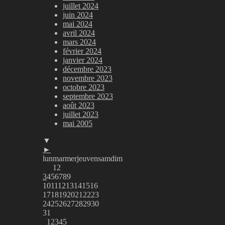
juillet 2024
juin 2024
mai 2024
avril 2024
mars 2024
février 2024
janvier 2024
décembre 2023
novembre 2023
octobre 2023
septembre 2023
août 2023
juillet 2023
mai 2005
▼
►
lun
mar
mer
jeu
ven
sam
dim
1
2
3
4
5
6
7
8
9
10
11
12
13
14
15
16
17
18
19
20
21
22
23
24
25
26
27
28
29
30
31
1
2
3
4
5