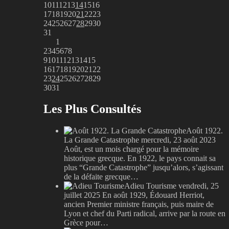
10
11
12
13
14
15
16
17
18
19
20
21
22
23
24
25
26
27
28
29
30
31
1
2
3
4
5
6
7
8
9
10
11
12
13
14
15
16
17
18
19
20
21
22
23
24
25
26
27
28
29
30
31
Les Plus Consultés
Août 1922.
La Grande Catastrophe
mercredi, 23 août 2023
Août, est un mois chargé pour la mémoire
historique grecque. En 1922, le pays connait sa
plus “Grande Catastrophe” jusqu’alors, s’agissant
de la défaite grecque…
Adieu Tourisme
vendredi, 25
juillet 2025
En août 1929, Édouard Herriot,
ancien Premier ministre français, puis maire de
Lyon et chef du Parti radical, arrive par la route en
Grèce pour…