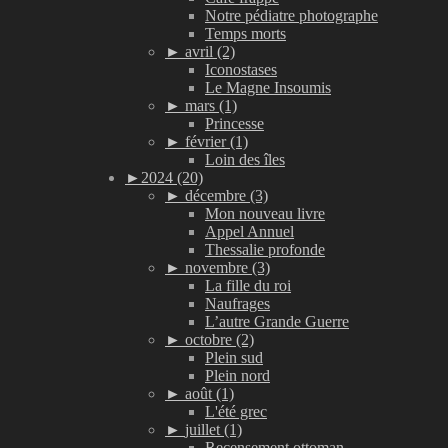
Notre pédiatre photographe
Temps morts
►
avril (2)
Iconostases
Le Magne Insoumis
►
mars (1)
Princesse
►
février (1)
Loin des îles
►
2024 (20)
►
décembre (3)
Mon nouveau livre
Appel Annuel
Thessalie profonde
►
novembre (3)
La fille du roi
Naufrages
L’autre Grande Guerre
►
octobre (2)
Plein sud
Plein nord
►
août (1)
L'été grec
►
juillet (1)
Recensement ottoman