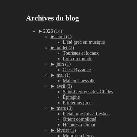
Archives du blog
►
2026 (14)
►
août (1)
L'été grec en musique
►
juillet (2)
Touristes et locaux
Loin du monde
►
juin (1)
C’est Byzance
►
mai (1)
Mai en Thessalie
►
avril (3)
Saint-Georges-des-Châles
Épitaphe
Printemps grec
►
mars (3)
Il était une fois à Lesbos
Orient compliqué
Hétaïres à Dubaï
►
février (1)
Mourir en héros