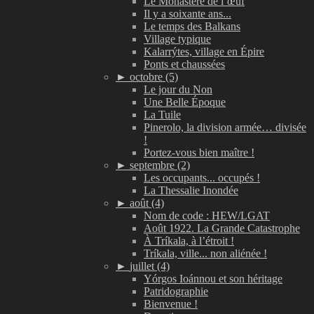
Le Monastère de l’œuf
Il y a soixante ans...
Le temps des Balkans
Village typique
Kalarrýtes, village en Épire
Ponts et chaussées
►
octobre (5)
Le jour du Non
Une Belle Époque
La Tuile
Pinerolo, la division armée… divisée
!
Portez-vous bien maître !
►
septembre (2)
Les occupants... occupés !
La Thessalie Inondée
►
août (4)
Nom de code : HEW/LGAT
Août 1922. La Grande Catastrophe
À Tríkala, à l’étroit !
Tríkala, ville... non aliénée !
►
juillet (4)
Yórgos Ioánnou et son héritage
Patridographie
Bienvenue !