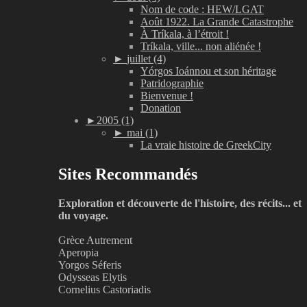
Nom de code : HEW/LGAT
Août 1922. La Grande Catastrophe
À Tríkala, à l’étroit !
Tríkala, ville... non aliénée !
►
juillet (4)
Yórgos Ioánnou et son héritage
Patridographie
Bienvenue !
Donation
►
2005 (1)
►
mai (1)
La vraie histoire de GreekCity
Sites Recommandés
Exploration et découverte de l'histoire, des récits... et
du voyage.
Grèce Autrement
Aperopia
Yorgos Séferis
Odysseas Elytis
Cornelius Castoriadis