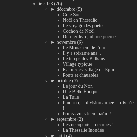
►
2023 (26)
►
décembre (5)
Côté Sud
Noël en Thessalie
Le voyage des poètes
Cochon de Noël
Dernier livre, ultime poème…
►
novembre (6)
Le Monastère de l’œuf
Il y a soixante ans...
Le temps des Balkans
Village typique
Kalarrýtes, village en Épire
Ponts et chaussées
►
octobre (5)
Le jour du Non
Une Belle Époque
La Tuile
Pinerolo, la division armée… divisée
!
Portez-vous bien maître !
►
septembre (2)
Les occupants... occupés !
La Thessalie Inondée
►
août (4)