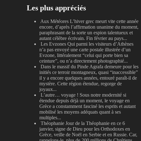
Les plus appréciés
Aux Météores
L’hiver grec meurt vite cette année
encore, d’après l’affirmation unanime du moment,
paraphrasant de la sorte un espion talentueux et
autant célèbre écrivain. Fin février au pays...
Les Evzones
Qui parmi les visiteurs d’Athènes
n’a pas envoyé une carte postale illustrée d’un
Evzone, littéralement “celui qui porte bien sa
ceinture”, ou n’a directement photographié...
Dans le massif du Pinde
Agrafa demeure pour les
initiés ce terroir montagneux, quasi “inaccessible”
il y a encore quelques années, entouré paraît-il de
mystère. Cette région étendue, regorge de
joyaux...
L’autre… voyage !
Sous notre modernité si
étendue depuis déjà un moment, le voyage en
Grèce a constamment fasciné les esprits et autant
mobilisé les moyens adéquats quant à ses
multiples...
Théophanie
Jour de la Théophanie en ce 6
janvier, signe de Dieu pour les Orthodoxes en
Grèce, veille de Noël en Serbie et en Russie. Car,
rappelons-le, plus de 200 millions de Chrétiens