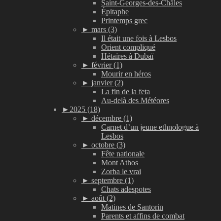
Saint-Georges-des-Châles
Épitaphe
Printemps grec
►
mars (3)
Il était une fois à Lesbos
Orient compliqué
Hétaïres à Dubaï
►
février (1)
Mourir en héros
►
janvier (2)
La fin de la feta
Au-delà des Météores
►
2025 (18)
►
décembre (1)
Carnet d’un jeune ethnologue à
Lesbos
►
octobre (3)
Fête nationale
Mont Athos
Zorba le vrai
►
septembre (1)
Chats adespotes
►
août (2)
Matines de Santorin
Parents et affins de combat