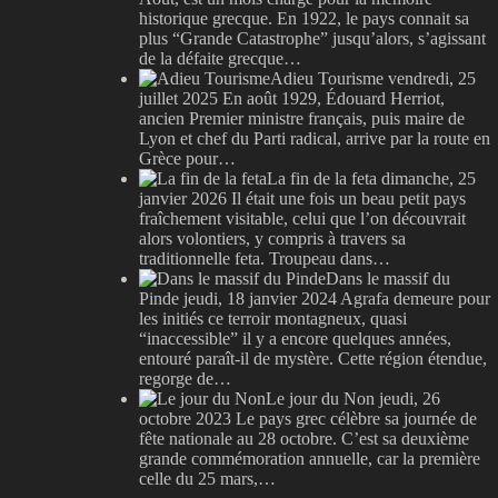
historique grecque. En 1922, le pays connait sa
plus “Grande Catastrophe” jusqu’alors, s’agissant
de la défaite grecque…
Adieu Tourisme
vendredi, 25
juillet 2025
En août 1929, Édouard Herriot,
ancien Premier ministre français, puis maire de
Lyon et chef du Parti radical, arrive par la route en
Grèce pour…
La fin de la feta
dimanche, 25
janvier 2026
Il était une fois un beau petit pays
fraîchement visitable, celui que l’on découvrait
alors volontiers, y compris à travers sa
traditionnelle feta. Troupeau dans…
Dans le massif du
Pinde
jeudi, 18 janvier 2024
Agrafa demeure pour
les initiés ce terroir montagneux, quasi
“inaccessible” il y a encore quelques années,
entouré paraît-il de mystère. Cette région étendue,
regorge de…
Le jour du Non
jeudi, 26
octobre 2023
Le pays grec célèbre sa journée de
fête nationale au 28 octobre. C’est sa deuxième
grande commémoration annuelle, car la première
celle du 25 mars,…