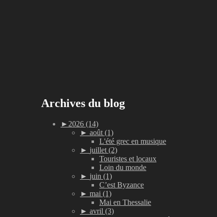
Archives du blog
►
2026 (14)
►
août (1)
L'été grec en musique
►
juillet (2)
Touristes et locaux
Loin du monde
►
juin (1)
C’est Byzance
►
mai (1)
Mai en Thessalie
►
avril (3)