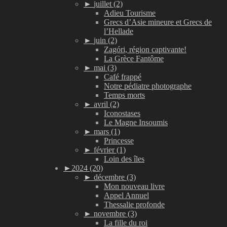
►
juillet (2)
Adieu Tourisme
Grecs d’Asie mineure et Grecs de
l’Hellade
►
juin (2)
Zagóri, région captivante!
La Grèce Fantôme
►
mai (3)
Café frappé
Notre pédiatre photographe
Temps morts
►
avril (2)
Iconostases
Le Magne Insoumis
►
mars (1)
Princesse
►
février (1)
Loin des îles
►
2024 (20)
►
décembre (3)
Mon nouveau livre
Appel Annuel
Thessalie profonde
►
novembre (3)
La fille du roi