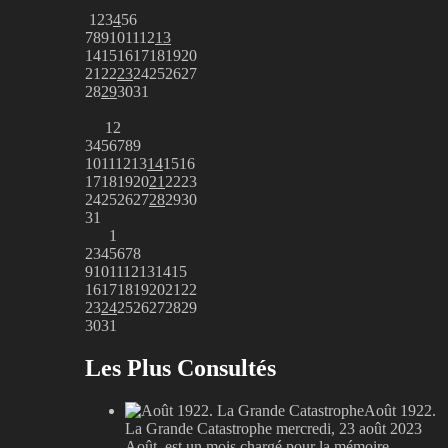
1
2
3
4
5
6
7
8
9
10
11
12
13
14
15
16
17
18
19
20
21
22
23
24
25
26
27
28
29
30
31
1
2
3
4
5
6
7
8
9
10
11
12
13
14
15
16
17
18
19
20
21
22
23
24
25
26
27
28
29
30
31
1
2
3
4
5
6
7
8
9
10
11
12
13
14
15
16
17
18
19
20
21
22
23
24
25
26
27
28
29
30
31
Les Plus Consultés
Août 1922.
La Grande Catastrophe
mercredi, 23 août 2023
Août, est un mois chargé pour la mémoire