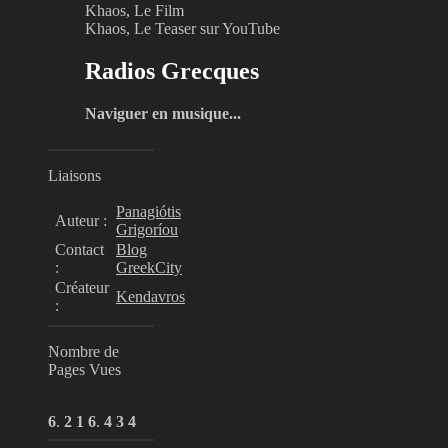
Khaos, Le Film
Khaos, Le Teaser sur YouTube
Radios Grecques
Naviguer en musique...
Liaisons
Panagiótis
Auteur :
Grigoríou
Contact
Blog
:
GreekCity
Créateur
Kendavros
:
Nombre de
Pages Vues
6
.
2
1
6
.
4
3
4