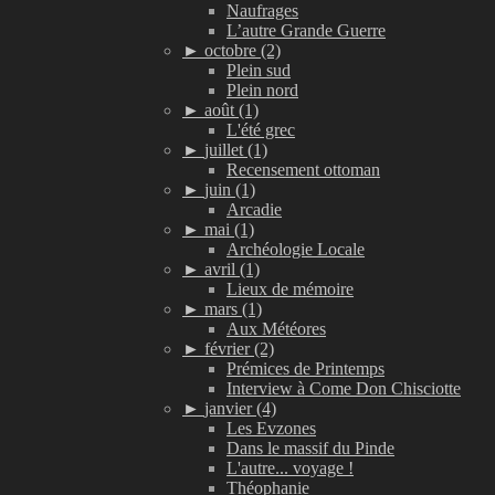
Naufrages
L’autre Grande Guerre
►
octobre (2)
Plein sud
Plein nord
►
août (1)
L'été grec
►
juillet (1)
Recensement ottoman
►
juin (1)
Arcadie
►
mai (1)
Archéologie Locale
►
avril (1)
Lieux de mémoire
►
mars (1)
Aux Météores
►
février (2)
Prémices de Printemps
Interview à Come Don Chisciotte
►
janvier (4)
Les Evzones
Dans le massif du Pinde
L'autre... voyage !
Théophanie