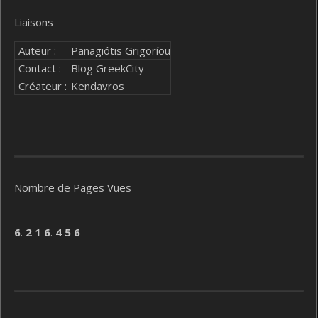
Liaisons
Auteur :
Panagiótis Grigoríou
Contact :
Blog GreekCity
Créateur :
Kendavros
Nombre de Pages Vues
6
.
2
1
6
.
4
5
6