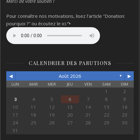
Merci de votre soutien !
Pour connaître nos motivations, lisez l’article “Donation:
pourquoi ?”
ou écoutez le ici.↷
CALENDRIER DES PARUTIONS
◄
►
Août 2026
▼
LUN
MAR
MER
JEU
VEN
SAM
DIM
1
2
3
4
5
6
7
8
9
10
11
12
13
14
15
16
17
18
19
20
21
22
23
24
25
26
27
28
29
30
31