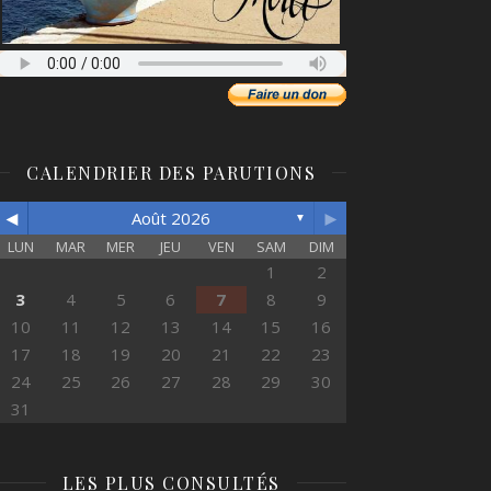
CALENDRIER DES PARUTIONS
◄
►
Août 2026
▼
LUN
MAR
MER
JEU
VEN
SAM
DIM
1
2
3
4
5
6
7
8
9
10
11
12
13
14
15
16
17
18
19
20
21
22
23
24
25
26
27
28
29
30
31
LES PLUS CONSULTÉS