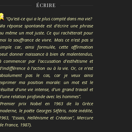
ÉCRIRE
“Qu’est-ce qui a le plus compté dans ma vie?
Ma réponse spontanée est d’écrire une phrase
ou même un mot juste. Ce qui rachèterait pour
moi la souffrance de vivre. Mais ce n’est pas si
simple car, ainsi formulée, cette affirmation
peut donner naissance à bien de malentendus,
à commencer par l’accusation d’esthétisme et
d’indifférence à l’action ou à la vie. Or, ce n’est
absolument pas le cas, car je veux ainsi
exprimer ma position morale: un mot est le
résultat d’une vie intense, d’un grand travail et
d’une relation profonde avec les hommes”.
(Premier prix Nobel en 1963 de la Grèce
moderne, le poète Georges Séféris, note inédite,
1963, “Essais, Hellénisme et Création”, Mercure
de France, 1987).