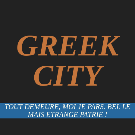
GREEK
CITY
TOUT DEMEURE, MOI JE PARS. BEL LE
MAIS ETRANGE PATRIE !