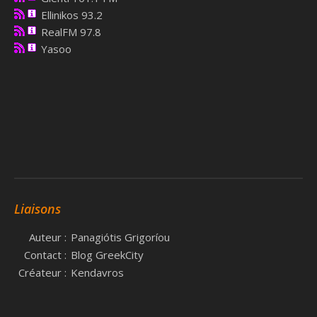
Ellinikos 93.2
RealFM 97.8
Yasoo
Liaisons
Auteur :
Panagiótis Grigoríou
Contact :
Blog GreekCity
Créateur :
Kendavros