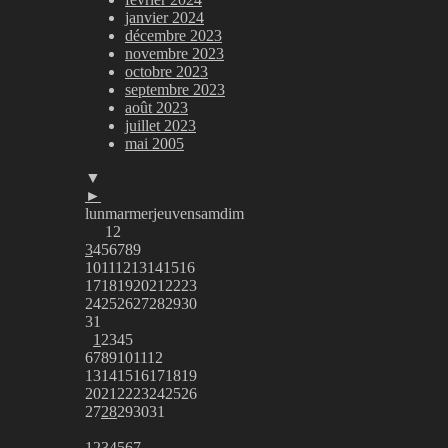
janvier 2024
décembre 2023
novembre 2023
octobre 2023
septembre 2023
août 2023
juillet 2023
mai 2005
▼
►
lun
mar
mer
jeu
ven
sam
dim
1
2
3
4
5
6
7
8
9
10
11
12
13
14
15
16
17
18
19
20
21
22
23
24
25
26
27
28
29
30
31
1
2
3
4
5
6
7
8
9
10
11
12
13
14
15
16
17
18
19
20
21
22
23
24
25
26
27
28
29
30
31
1
2
3
4
5
6
7