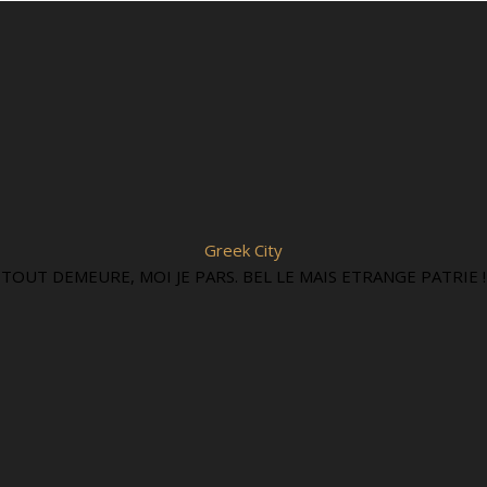
Greek City
TOUT DEMEURE, MOI JE PARS. BEL LE MAIS ETRANGE PATRIE !