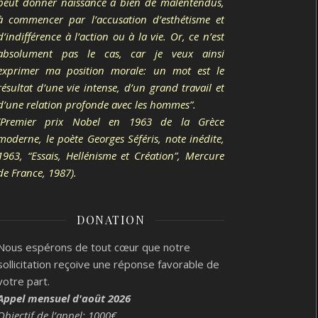
peut donner naissance à bien de malentendus,
à commencer par l’accusation d’esthétisme et
d’indifférence à l’action ou à la vie. Or, ce n’est
absolument pas le cas, car je veux ainsi
exprimer ma position morale: un mot est le
résultat d’une vie intense, d’un grand travail et
d’une relation profonde avec les hommes”.
(Premier prix Nobel en 1963 de la Grèce
moderne, le poète Georges Séféris, note inédite,
1963, “Essais, Hellénisme et Création”, Mercure
de France, 1987).
DONATION
Nous espérons de tout cœur que notre
sollicitation reçoive une réponse favorable de
votre part.
Appel mensuel d'août 2026
Objectif de l’appel: 1000€