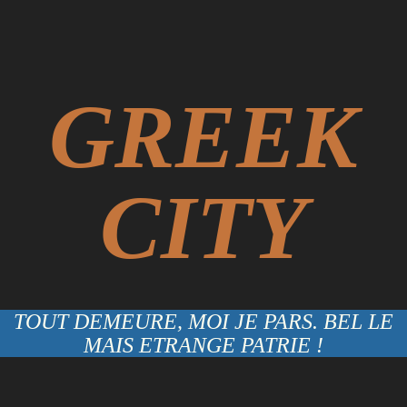
GREEK
CITY
TOUT DEMEURE, MOI JE PARS. BEL LE
MAIS ETRANGE PATRIE !