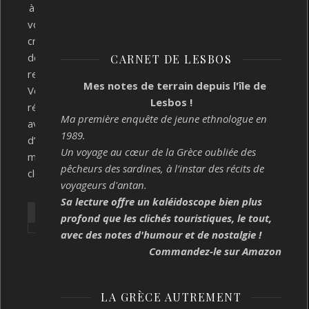
à
vos
critères
de
CARNET DE LESBOS
recherche.
Mes notes de terrain depuis l'île de
Veuillez
Lesbos !
réessayer
Ma première enquête de jeune ethnologue en
avec
1989.
d’autres
Un voyage au cœur de la Grèce oubliée des
mots-
pêcheurs des sardines, à l’instar des récits de
clés.
voyageurs d'antan.
Sa lecture offre un kaléidoscope bien plus
profond que les clichés touristiques, le tout,
avec des notes d'humour et de nostalgie !
Commandez-le sur Amazon
LA GRÈCE AUTREMENT