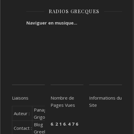
RADIOS GRECQUES
Naviguer en musique...
Liaisons
Nombre de
Informations du
Pages Vues
Site
Panagiótis
Auteur :
Grigoríou
6
.
2
1
6
.
4
7
6
Blog
Contact :
GreekCity