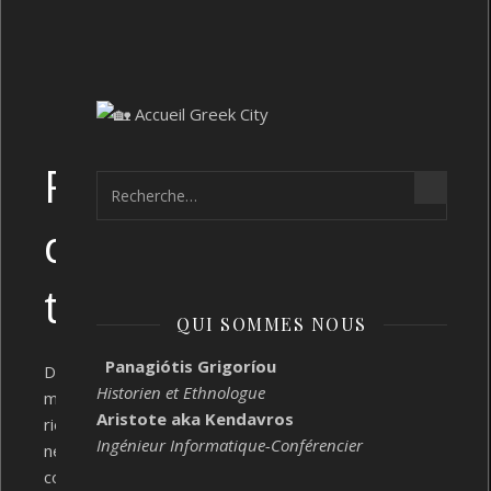
Rien
de
trouvé !
QUI SOMMES NOUS
Panagiótis Grigoríou
Désolé,
Historien et Ethnologue
mais
Aristote aka Kendavros
rien
Ingénieur Informatique-Conférencier
ne
correspond