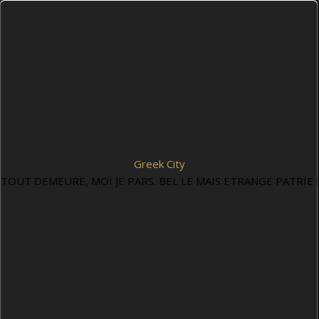
Greek City
TOUT DEMEURE, MOI JE PARS. BEL LE MAIS ETRANGE PATRIE !