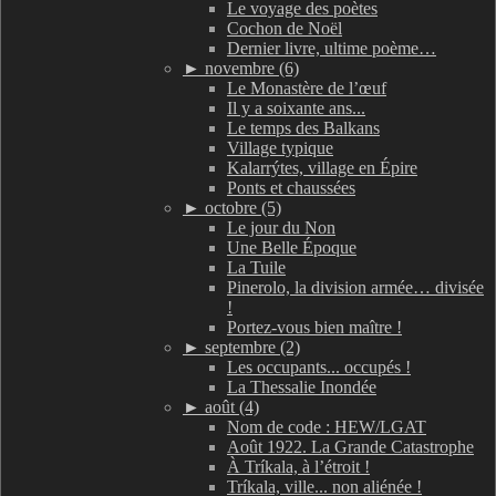
Le voyage des poètes
Cochon de Noël
Dernier livre, ultime poème…
►
novembre (6)
Le Monastère de l’œuf
Il y a soixante ans...
Le temps des Balkans
Village typique
Kalarrýtes, village en Épire
Ponts et chaussées
►
octobre (5)
Le jour du Non
Une Belle Époque
La Tuile
Pinerolo, la division armée… divisée
!
Portez-vous bien maître !
►
septembre (2)
Les occupants... occupés !
La Thessalie Inondée
►
août (4)
Nom de code : HEW/LGAT
Août 1922. La Grande Catastrophe
À Tríkala, à l’étroit !
Tríkala, ville... non aliénée !