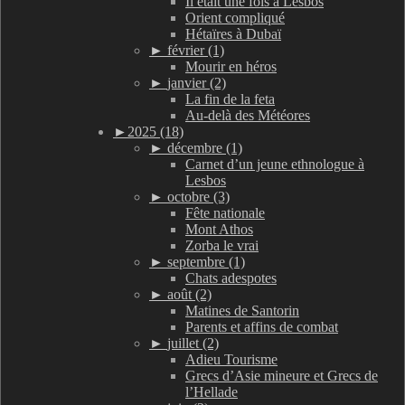
Il était une fois à Lesbos
Orient compliqué
Hétaïres à Dubaï
►
février (1)
Mourir en héros
►
janvier (2)
La fin de la feta
Au-delà des Météores
►
2025 (18)
►
décembre (1)
Carnet d’un jeune ethnologue à
Lesbos
►
octobre (3)
Fête nationale
Mont Athos
Zorba le vrai
►
septembre (1)
Chats adespotes
►
août (2)
Matines de Santorin
Parents et affins de combat
►
juillet (2)
Adieu Tourisme
Grecs d’Asie mineure et Grecs de
l’Hellade