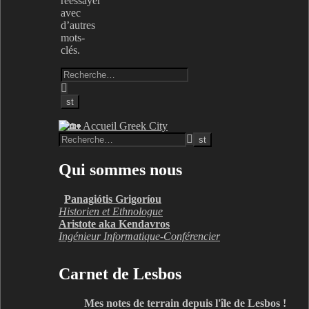
réessayer
avec
d’autres
mots-
clés.
Qui sommes nous
Panagiótis Grigoríou
Historien et Ethnologue
Aristote aka Kendavros
Ingénieur Informatique-Conférencier
Carnet de Lesbos
Mes notes de terrain depuis l'île de Lesbos !