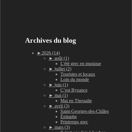
Archives du blog
►
2026 (14)
►
août (1)
L'été grec en musique
►
juillet (2)
Touristes et locaux
Loin du monde
►
juin (1)
C’est Byzance
►
mai (1)
Mai en Thessalie
►
avril (3)
Saint-Georges-des-Châles
Épitaphe
Printemps grec
►
mars (3)