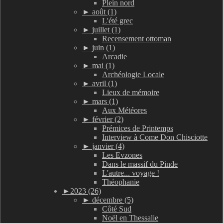
Plein nord
►
août (1)
L'été grec
►
juillet (1)
Recensement ottoman
►
juin (1)
Arcadie
►
mai (1)
Archéologie Locale
►
avril (1)
Lieux de mémoire
►
mars (1)
Aux Météores
►
février (2)
Prémices de Printemps
Interview à Come Don Chisciotte
►
janvier (4)
Les Evzones
Dans le massif du Pinde
L'autre... voyage !
Théophanie
►
2023 (26)
►
décembre (5)
Côté Sud
Noël en Thessalie