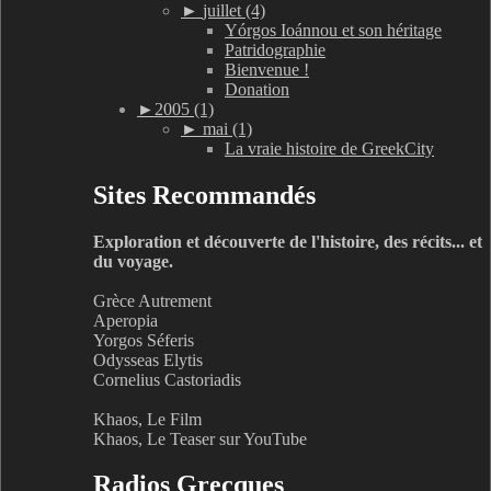
►
juillet (4)
Yórgos Ioánnou et son héritage
Patridographie
Bienvenue !
Donation
►
2005 (1)
►
mai (1)
La vraie histoire de GreekCity
Sites Recommandés
Exploration et découverte de l'histoire, des récits... et
du voyage.
Grèce Autrement
Aperopia
Yorgos Séferis
Odysseas Elytis
Cornelius Castoriadis
Khaos, Le Film
Khaos, Le Teaser sur YouTube
Radios Grecques