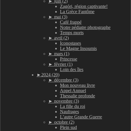
►
juin (2)
Zagóri, région captivante!
La Grèce Fantôme
►
mai (3)
Café frappé
Notre pédiatre photographe
Temps morts
►
avril (2)
Iconostases
Le Magne Insoumis
►
mars (1)
Princesse
►
février (1)
Loin des îles
►
2024 (20)
►
décembre (3)
Mon nouveau livre
Appel Annuel
Thessalie profonde
►
novembre (3)
La fille du roi
Naufrages
L’autre Grande Guerre
►
octobre (2)
Plein sud