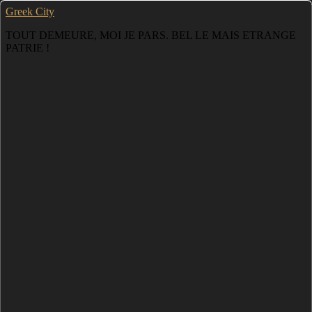
Greek City
TOUT DEMEURE, MOI JE PARS. BEL LE MAIS ETRANGE
PATRIE !